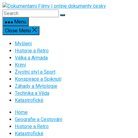
Skip
to
content
Menu
Close Menu
Myšlení
Historie a Retro
Válka a Armáda
Krimi
Životní styl a Sport
Konspirace a Spiknutí
Záhady a Mytologie
Technika a Věda
Katastrofické
Home
Geografie a Cestování
Historie a Retro
Katastrofické