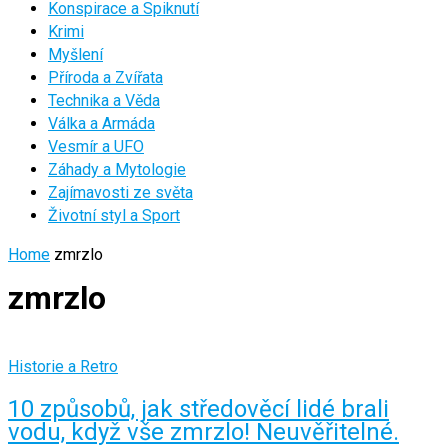
Konspirace a Spiknutí
Krimi
Myšlení
Příroda a Zvířata
Technika a Věda
Válka a Armáda
Vesmír a UFO
Záhady a Mytologie
Zajímavosti ze světa
Životní styl a Sport
Home
zmrzlo
zmrzlo
Historie a Retro
10 způsobů, jak středověcí lidé brali
vodu, když vše zmrzlo! Neuvěřitelné.