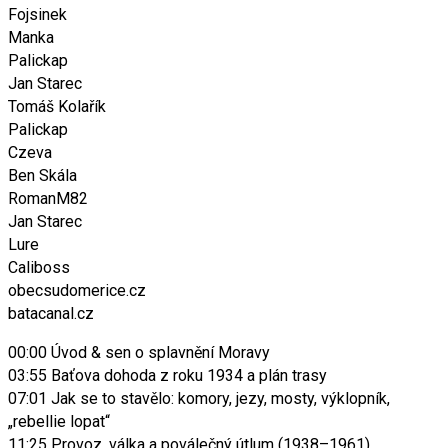
Fojsinek
Manka
Palickap
Jan Starec
Tomáš Kolařík
Palickap
Czeva
Ben Skála
RomanM82
Jan Starec
Lure
Caliboss
obecsudomerice.cz
batacanal.cz
00:00 Úvod & sen o splavnění Moravy
03:55 Baťova dohoda z roku 1934 a plán trasy
07:01 Jak se to stavělo: komory, jezy, mosty, výklopník,
„rebellie lopat“
11:25 Provoz, válka a poválečný útlum (1938–1961)