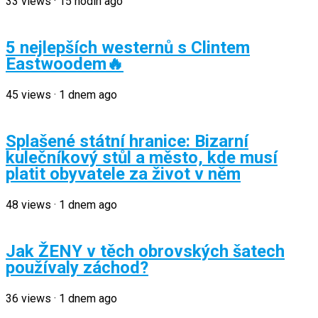
33
views
·
15 hodin ago
5 nejlepších westernů s Clintem
Eastwoodem🔥
45
views
·
1 dnem ago
Splašené státní hranice: Bizarní
kulečníkový stůl a město, kde musí
platit obyvatele za život v něm
48
views
·
1 dnem ago
Jak ŽENY v těch obrovských šatech
používaly záchod?
36
views
·
1 dnem ago