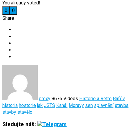
You already voted!
0
0
Share
proxy
8676 Videos
Historie a Retro
Baťův
historia
hostorie
jak
JSTS
Kanál
Moravy
sen
splavnění
stavba
stavby
stavělo
Sledujte náš: