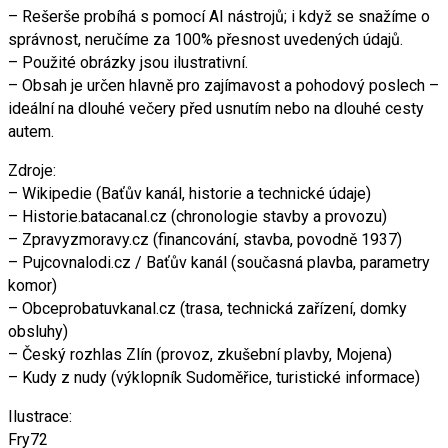
– Rešerše probíhá s pomocí AI nástrojů; i když se snažíme o
správnost, neručíme za 100% přesnost uvedených údajů.
– Použité obrázky jsou ilustrativní.
– Obsah je určen hlavně pro zajímavost a pohodový poslech –
ideální na dlouhé večery před usnutím nebo na dlouhé cesty
autem.
Zdroje:
– Wikipedie (Baťův kanál, historie a technické údaje)
– Historie.batacanal.cz (chronologie stavby a provozu)
– Zpravyzmoravy.cz (financování, stavba, povodně 1937)
– Pujcovnalodi.cz / Baťův kanál (současná plavba, parametry
komor)
– Obceprobatuvkanal.cz (trasa, technická zařízení, domky
obsluhy)
– Český rozhlas Zlín (provoz, zkušební plavby, Mojena)
– Kudy z nudy (výklopník Sudoměřice, turistické informace)
Ilustrace:
Fry72