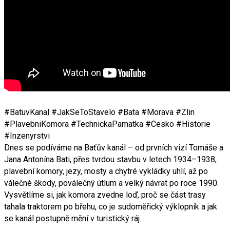
#BatuvKanal #JakSeToStavelo #Bata #Morava #Zlin
#PlavebniKomora #TechnickaPamatka #Cesko #Historie
#Inzenyrstvi
Dnes se podíváme na Baťův kanál – od prvních vizí Tomáše a
Jana Antonína Bati, přes tvrdou stavbu v letech 1934–1938,
plavební komory, jezy, mosty a chytré vykládky uhlí, až po
válečné škody, poválečný útlum a velký návrat po roce 1990.
Vysvětlíme si, jak komora zvedne loď, proč se část trasy
tahala traktorem po břehu, co je sudoměřický výklopník a jak
se kanál postupně mění v turistický ráj.