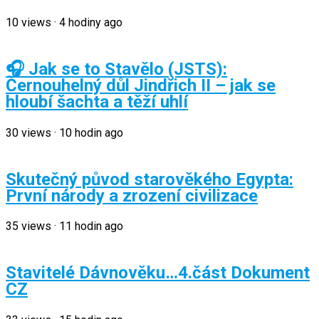
10
views
·
4 hodiny ago
🎧 Jak se to Stavělo (JSTS):
Černouhelný důl Jindřich II – jak se
hloubí šachta a těží uhlí
30
views
·
10 hodin ago
Skutečný původ starověkého Egypta:
První národy a zrození civilizace
35
views
·
11 hodin ago
Stavitelé Dávnověku…4.část Dokument
CZ