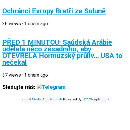
Ochránci Evropy Bratři ze Soluně
36
views
·
1 dnem ago
PŘED 1 MINUTOU: Saúdská Arábie
udělala něco zásadního, aby
OTEVŘELA Hormuzský průliv… USA to
nečekal
37
views
·
1 dnem ago
Sledujte náš:
Social Media Auto Publish
Powered By :
XYZScripts.com