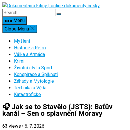
Skip
to
content
Menu
Close Menu
Myšlení
Historie a Retro
Válka a Armáda
Krimi
Životní styl a Sport
Konspirace a Spiknutí
Záhady a Mytologie
Technika a Věda
Katastrofické
🎧 Jak se to Stavělo (JSTS): Baťův
kanál – Sen o splavnění Moravy
63
views
•
6. 7. 2026