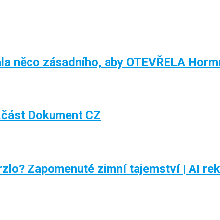
la něco zásadního, aby OTEVŘELA Hormu
.část Dokument CZ
rzlo? Zapomenuté zimní tajemství | AI re