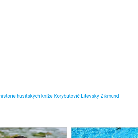
historie
husitských
kníže
Korybutovič
Litevský
Zikmund