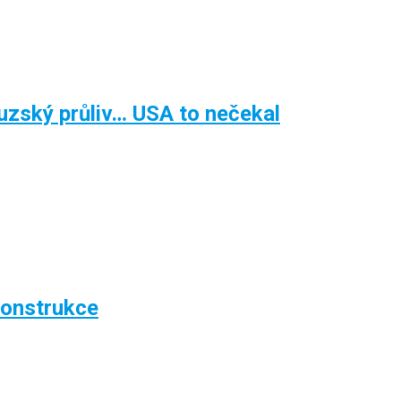
zský průliv… USA to nečekal
konstrukce