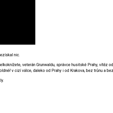
ezískal nic.
elkoknížete, veterán Grunwaldu, správce husitské Prahy, vítěz od
oldnéř v cizí válce, daleko od Prahy i od Krakova, bez trůnu a be
ly.