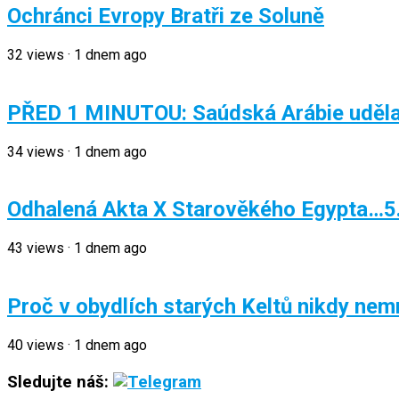
Ochránci Evropy Bratři ze Soluně
32
views
·
1 dnem ago
PŘED 1 MINUTOU: Saúdská Arábie uděla
34
views
·
1 dnem ago
Odhalená Akta X Starověkého Egypta…5
43
views
·
1 dnem ago
Proč v obydlích starých Keltů nikdy nem
40
views
·
1 dnem ago
Sledujte náš: