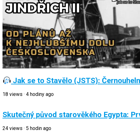
Jak se to Stavělo (JSTS): Černouhelný 
18
views
·
4 hodiny ago
Skutečný původ starověkého Egypta: Prvn
24
views
·
5 hodin ago