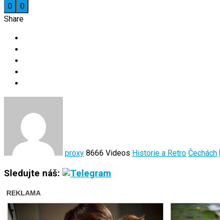
0
0
Share
proxy
8666 Videos
Historie a Retro
Čechách
Sledujte náš: