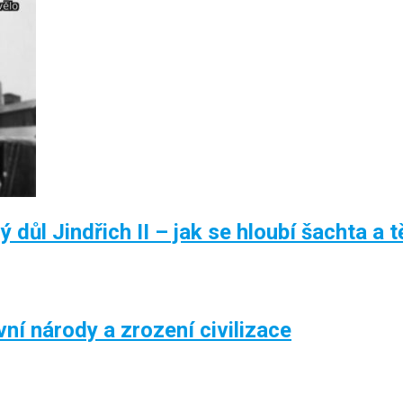
důl Jindřich II – jak se hloubí šachta a tě
í národy a zrození civilizace