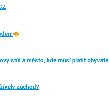
CZ
oodem
kový stůl a město, kde musí platit obyvate
žívaly záchod?