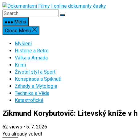
Skip
to
content
Menu
Close Menu
Myšlení
Historie a Retro
Válka a Armáda
Krimi
Životní styl a Sport
Konspirace a Spiknutí
Záhady a Mytologie
Technika a Věda
Katastrofické
Zikmund Korybutovič: Litevský kníže v 
62
views
•
5. 7. 2026
You already voted!