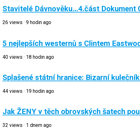
Stavitelé Dávnověku…4.část Dokument 
26
views
·
9 hodin ago
5 nejlepších westernů s Clintem Eastw
40
views
·
18 hodin ago
Splašené státní hranice: Bizarní kuleční
44
views
·
19 hodin ago
Jak ŽENY v těch obrovských šatech pou
32
views
·
1 dnem ago