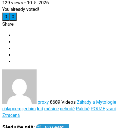
129
views
•
10. 5. 2026
You already voted!
0
0
Share
proxy
8689 Videos
Záhady a Mytologie
chlapcem
jedním
lod
měsíce
nehodě
Palubě
POUZE
vrací
Ztracená
Sledujte náš: