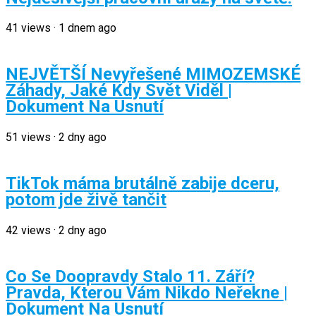
41
views
·
1 dnem ago
NEJVĚTŠÍ Nevyřešené MIMOZEMSKÉ
Záhady, Jaké Kdy Svět Viděl |
Dokument Na Usnutí
51
views
·
2 dny ago
TikTok máma brutálně zabije dceru,
potom jde živě tančit
42
views
·
2 dny ago
Co Se Doopravdy Stalo 11. Září?
Pravda, Kterou Vám Nikdo Neřekne |
Dokument Na Usnutí