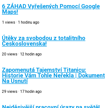
6 ZÁHAD Vyřešených Pomocí Google
Maps!
1
views
·
1 hodinu ago
Útěky za svobodou z totalitního
Československa!
20
views
·
12 hodin ago
Zapomenutá Tajemství Titanicu:
Historie Vám Tohle Neřekla | Dokument
Na Usnutí
29
views
·
17 hodin ago
Nejděsivější pracovní úrazy na světě!