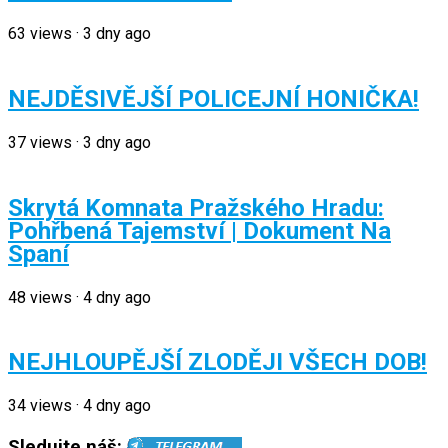
63
views
·
3 dny ago
NEJDĚSIVĚJŠÍ POLICEJNÍ HONIČKA!
37
views
·
3 dny ago
Skrytá Komnata Pražského Hradu:
Pohřbená Tajemství | Dokument Na
Spaní
48
views
·
4 dny ago
NEJHLOUPĚJŠÍ ZLODĚJI VŠECH DOB!
34
views
·
4 dny ago
Sledujte náš: