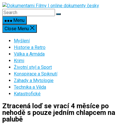
Skip
to
content
Menu
Close Menu
Myšlení
Historie a Retro
Válka a Armáda
Krimi
Životní styl a Sport
Konspirace a Spiknutí
Záhady a Mytologie
Technika a Věda
Katastrofické
Ztracená loď se vrací 4 měsíce po
nehodě s pouze jedním chlapcem na
palubě