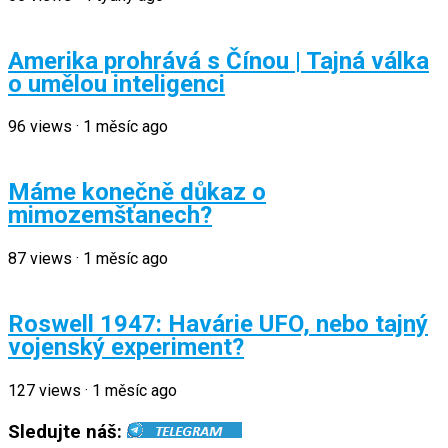
Amerika prohrává s Čínou | Tajná válka
o umělou inteligenci
96
views
·
1 měsíc ago
Máme konečně důkaz o
mimozemšťanech?
87
views
·
1 měsíc ago
Roswell 1947: Havárie UFO, nebo tajný
vojenský experiment?
127
views
·
1 měsíc ago
Sledujte náš: