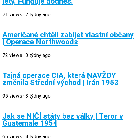
lety. Funguje dodnes.
71
views
·
2 týdny ago
Američané chtěli zabíjet vlastní občany
| Operace Northwoods
72
views
·
3 týdny ago
Tajná operace CIA, která NAVŽDY
změnila Střední východ | Írán 1953
95
views
·
3 týdny ago
Jak se NIČÍ státy bez války | Teror v
Guatemale 1954
65
views
·
4 týdny ago