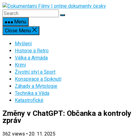
Skip
to
content
Menu
Close Menu
Myšlení
Historie a Retro
Válka a Armáda
Krimi
Životní styl a Sport
Konspirace a Spiknutí
Záhady a Mytologie
Technika a Věda
Katastrofické
Změny v ChatGPT: Občanka a kontroly
zpráv
362
views
•
20. 11. 2025