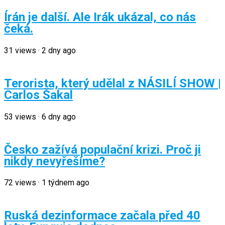
Írán je další. Ale Irák ukázal, co nás
čeká.
31
views
·
2 dny ago
Terorista, který udělal z NÁSILÍ SHOW |
Carlos Šakal
53
views
·
6 dny ago
Česko zažívá populační krizi. Proč ji
nikdy nevyřešíme?
72
views
·
1 týdnem ago
Ruská dezinformace začala před 40