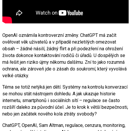
OpenAI oznámila kontroverzní změny. ChatGPT má začít
ověřovat věk uživatelů a v případě nezletilých omezovat
obsah – žádné násilí, žádný flirt a při podezření na ohrožení
života dokonce kontaktování rodičů či úřadů. U dospělých se
má řešit jen riziko újmy někomu dalšímu. Zní to jako rozumná
ochrana, ale zároveň jde o zásah do soukromí, který vyvolává
velké otázky.
Téma se totiž netýká jen dětí. Systémy na kontrolu konverzací
se mohou stát nástrojem dohledu. A jak ukazuje historie
internetu, smartphonů i sociálních sítí – regulace se často
rozšíří daleko za původní účel. Je to krok k větší bezpečnosti,
nebo jen začátek nového kola ztráty svobody?
ChatGPT, OpenAI, Sam Altman, regulace, cenzura, monitoring,