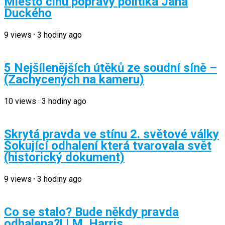
Miesto činu popravy politika Jána
Duckého
9
views
·
3 hodiny ago
5 Nejšílenějších útěků ze soudní síně –
(Zachycených na kameru)
10
views
·
3 hodiny ago
Skrytá pravda ve stínu 2. světové války
Šokující odhalení která tvarovala svět
(historický dokument)
9
views
·
3 hodiny ago
Co se stalo? Bude někdy pravda
odhalena?! | M. Harris