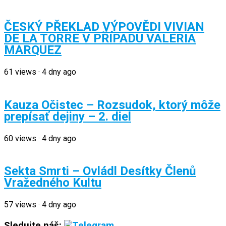
ČESKÝ PŘEKLAD VÝPOVĚDI VIVIAN
DE LA TORRE V PŘÍPADU VALERIA
MARQUEZ
61
views
·
4 dny ago
Kauza Očistec – Rozsudok, ktorý môže
prepísať dejiny – 2. diel
60
views
·
4 dny ago
Sekta Smrti – Ovládl Desítky Členů
Vražedného Kultu
57
views
·
4 dny ago
Sledujte náš: