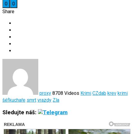
0
0
Share
proxy
8708 Videos
Krimi
CZdab
krev
krimi
šéfkuchaře
smrt
vrazdy
Zla
Sledujte náš: