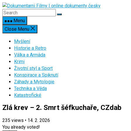
Skip
to
content
Menu
Close Menu
Myšlení
Historie a Retro
Válka a Armáda
Krimi
Životní styl a Sport
Konspirace a Spiknutí
Záhady a Mytologie
Technika a Věda
Katastrofické
Zlá krev – 2. Smrt šéfkuchaře, CZdab
235
views
•
14. 2. 2026
You already voted!