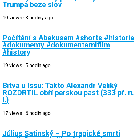
Trumpa beze slov
10
views
·
3 hodiny ago
Počítání s Abakusem #shorts #historia
#dokumenty #dokumentarnifilm
#history
19
views
·
5 hodin ago
Bitva u Issu: Takto Alexandr Veliký
ROZDRTIL obří perskou past (333 př. n.
l.)
17
views
·
6 hodin ago
Július Satinský – Po tragické smrti