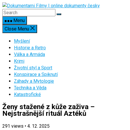
Skip
to
content
Menu
Close Menu
Myšlení
Historie a Retro
Válka a Armáda
Krimi
Životní styl a Sport
Konspirace a Spiknutí
Záhady a Mytologie
Technika a Věda
Katastrofické
Ženy stažené z kůže zaživa –
Nejstrašnější rituál Aztéků
291
views
•
4. 12. 2025