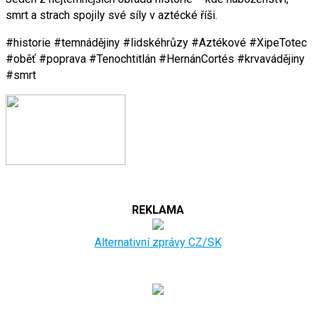
smrt a strach spojily své síly v aztécké říši.
#historie #temnádějiny #lidskéhrůzy #Aztékové #XipeTotec
#oběť #poprava #Tenochtitlán #HernánCortés #krvavádějiny
#smrt
REKLAMA
Alternativní zprávy CZ/SK