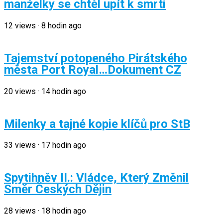
manželky se chtěl upít k smrti
12
views
·
8 hodin ago
Tajemství potopeného Pirátského
města Port Royal…Dokument CZ
20
views
·
14 hodin ago
Milenky a tajné kopie klíčů pro StB
33
views
·
17 hodin ago
Spytihněv II.: Vládce, Který Změnil
Směr Českých Dějin
28
views
·
18 hodin ago