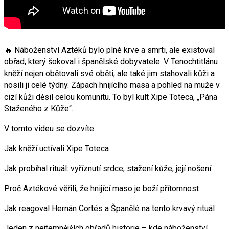
🔥 Náboženství Aztéků bylo plné krve a smrti, ale existoval
obřad, který šokoval i španělské dobyvatele. V Tenochtitlánu
kněží nejen obětovali své oběti, ale také jim stahovali kůži a
nosili ji celé týdny. Zápach hnijícího masa a pohled na muže v
cizí kůži děsil celou komunitu. To byl kult Xipe Toteca, „Pána
Staženého z Kůže“.
V tomto videu se dozvíte:
Jak kněží uctívali Xipe Toteca
Jak probíhal rituál: vyříznutí srdce, stažení kůže, její nošení
Proč Aztékové věřili, že hnijící maso je boží přítomnost
Jak reagoval Hernán Cortés a Španělé na tento krvavý rituál
Jeden z nejtemnějších obřadů historie – kde náboženství,