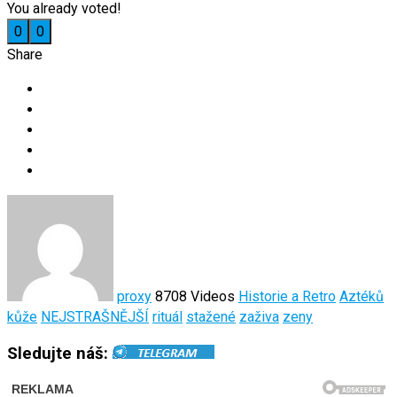
You already voted!
0
0
Share
proxy
8708 Videos
Historie a Retro
Aztéků
kůže
NEJSTRAŠNĚJŠÍ
rituál
stažené
zaživa
zeny
Sledujte náš: