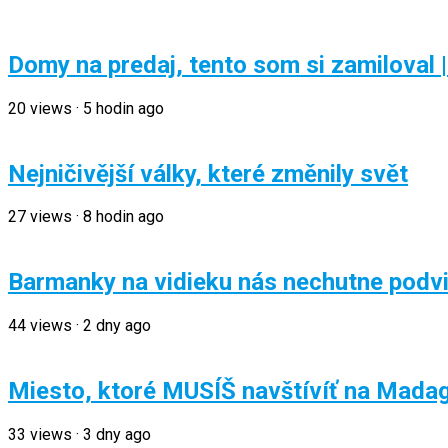
Domy na predaj, tento som si zamiloval 
20
views
·
5 hodin ago
Nejničivější války, které změnily svět
27
views
·
8 hodin ago
Barmanky na vidieku nás nechutne podvi
44
views
·
2 dny ago
Miesto, ktoré MUSÍŠ navštívíť na Mada
33
views
·
3 dny ago