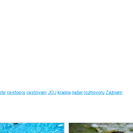
ste
cestopis
cestovani
JOJ
krajina
našej
rozhovoru
Záznam