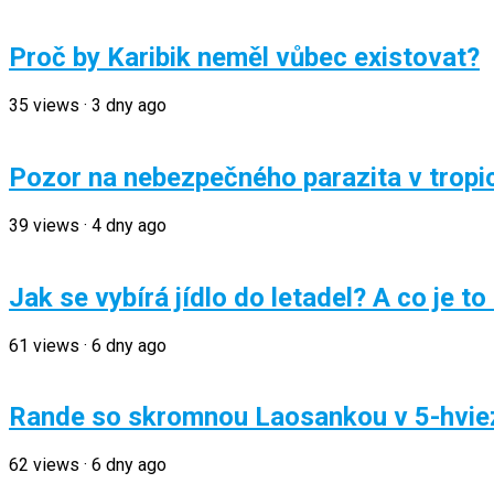
Proč by Karibik neměl vůbec existovat?
35
views
·
3 dny ago
Pozor na nebezpečného parazita v tropi
39
views
·
4 dny ago
Jak se vybírá jídlo do letadel? A co je 
61
views
·
6 dny ago
Rande so skromnou Laosankou v 5-hviez
62
views
·
6 dny ago