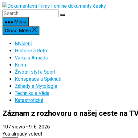
Skip
to
content
Menu
Close Menu
Myšlení
Historie a Retro
Válka a Armáda
Krimi
Životní styl a Sport
Konspirace a Spiknutí
Záhady a Mytologie
Technika a Věda
Katastrofické
Záznam z rozhovoru o našej ceste na T
107
views
•
9. 6. 2026
You already voted!