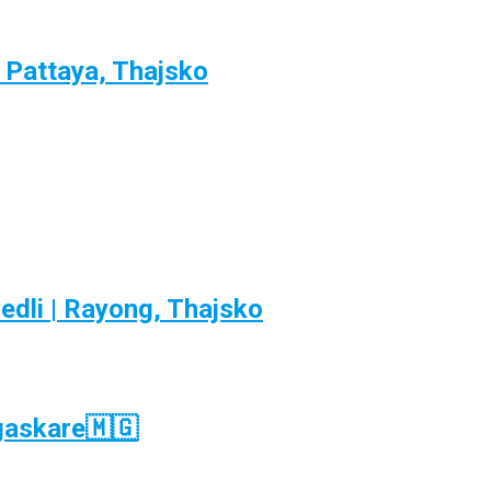
| Pattaya, Thajsko
edli | Rayong, Thajsko
gaskare🇲🇬