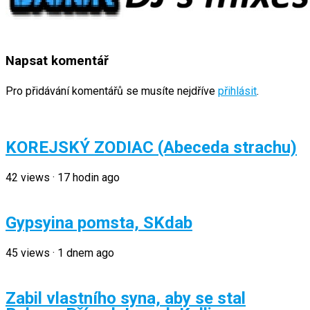
Napsat komentář
Pro přidávání komentářů se musíte nejdříve
přihlásit
.
KOREJSKÝ ZODIAC (Abeceda strachu)
42
views
·
17 hodin ago
Gypsyina pomsta, SKdab
45
views
·
1 dnem ago
Zabil vlastního syna, aby se stal