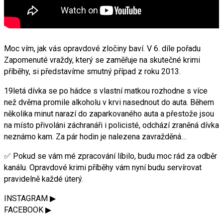
Moc vím, jak vás opravdové zločiny baví. V 6. díle pořadu
Zapomenuté vraždy, který se zaměřuje na skutečné krimi
příběhy, si představíme smutný případ z roku 2013.
19letá dívka se po hádce s vlastní matkou rozhodne s více
než dvěma promile alkoholu v krvi nasednout do auta. Během
několika minut narazí do zaparkovaného auta a přestože jsou
na místo přivoláni záchranáři i policisté, odchází zraněná dívka
neznámo kam. Za pár hodin je nalezena zavražděná…
✅ Pokud se vám mé zpracování líbilo, budu moc rád za odběr
kanálu. Opravdové krimi příběhy vám nyní budu servírovat
pravidelně každé úterý.
INSTAGRAM ▶
FACEBOOK ▶