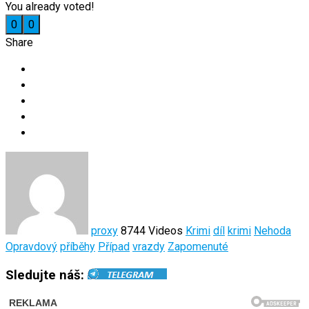
You already voted!
0
0
Share
proxy
8744 Videos
Krimi
díl
krimi
Nehoda
Opravdový
příběhy
Případ
vrazdy
Zapomenuté
Sledujte náš: