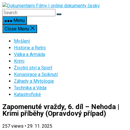
Skip
to
content
Menu
Close Menu
Myšlení
Historie a Retro
Válka a Armáda
Krimi
Životní styl a Sport
Konspirace a Spiknutí
Záhady a Mytologie
Technika a Věda
Katastrofické
Zapomenuté vraždy, 6. díl – Nehoda |
Krimi příběhy (Opravdový případ)
257
views
•
29. 11. 2025