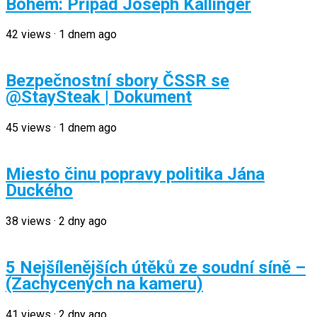
Bohem: Případ Joseph Kallinger
42
views
·
1 dnem ago
Bezpečnostní sbory ČSSR se
@StaySteak | Dokument
45
views
·
1 dnem ago
Miesto činu popravy politika Jána
Duckého
38
views
·
2 dny ago
5 Nejšílenějších útěků ze soudní síně –
(Zachycených na kameru)
41
views
·
2 dny ago