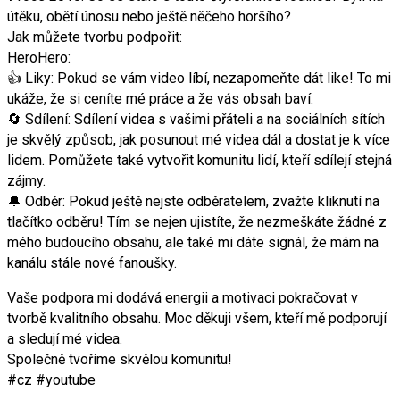
útěku, obětí únosu nebo ještě něčeho horšího?
Jak můžete tvorbu podpořit:
HeroHero:
👍 Liky: Pokud se vám video líbí, nezapomeňte dát like! To mi
ukáže, že si ceníte mé práce a že vás obsah baví.
🔄 Sdílení: Sdílení videa s vašimi přáteli a na sociálních sítích
je skvělý způsob, jak posunout mé videa dál a dostat je k více
lidem. Pomůžete také vytvořit komunitu lidí, kteří sdílejí stejná
zájmy.
🔔 Odběr: Pokud ještě nejste odběratelem, zvažte kliknutí na
tlačítko odběru! Tím se nejen ujistíte, že nezmeškáte žádné z
mého budoucího obsahu, ale také mi dáte signál, že mám na
kanálu stále nové fanoušky.
Vaše podpora mi dodává energii a motivaci pokračovat v
tvorbě kvalitního obsahu. Moc děkuji všem, kteří mě podporují
a sledují mé videa.
Společně tvoříme skvělou komunitu!
#cz #youtube