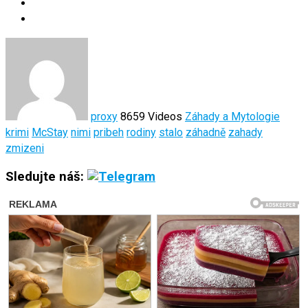
proxy
8659 Videos
Záhady a Mytologie
krimi
McStay
nimi
pribeh
rodiny
stalo
záhadně
zahady
zmizeni
Sledujte náš: