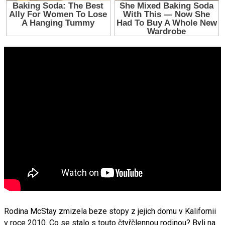
Rodina McStay zmizela beze stopy z jejich domu v Kalifornii
v roce 2010. Co se stalo s touto čtyřčlennou rodinou? Byli na