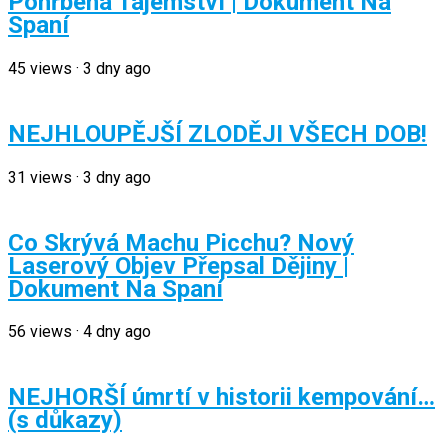
Pohřbená Tajemství | Dokument Na
Spaní
45
views
·
3 dny ago
NEJHLOUPĚJŠÍ ZLODĚJI VŠECH DOB!
31
views
·
3 dny ago
Co Skrývá Machu Picchu? Nový
Laserový Objev Přepsal Dějiny |
Dokument Na Spaní
56
views
·
4 dny ago
NEJHORŠÍ úmrtí v historii kempování…
(s důkazy)