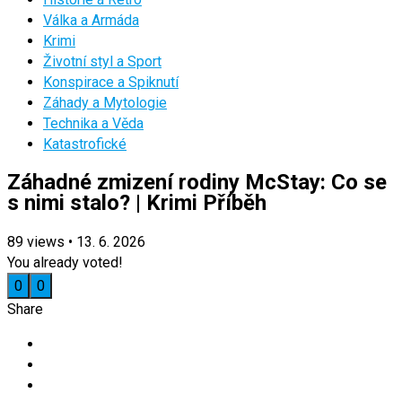
Válka a Armáda
Krimi
Životní styl a Sport
Konspirace a Spiknutí
Záhady a Mytologie
Technika a Věda
Katastrofické
Záhadné zmizení rodiny McStay: Co se
s nimi stalo? | Krimi Příběh
89
views
•
13. 6. 2026
You already voted!
0
0
Share