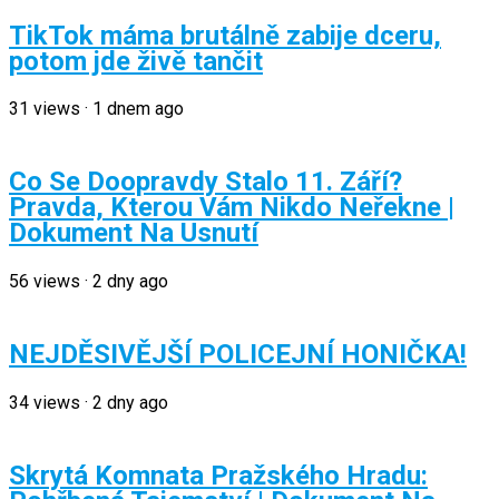
TikTok máma brutálně zabije dceru,
potom jde živě tančit
31
views
·
1 dnem ago
Co Se Doopravdy Stalo 11. Září?
Pravda, Kterou Vám Nikdo Neřekne |
Dokument Na Usnutí
56
views
·
2 dny ago
NEJDĚSIVĚJŠÍ POLICEJNÍ HONIČKA!
34
views
·
2 dny ago
Skrytá Komnata Pražského Hradu: