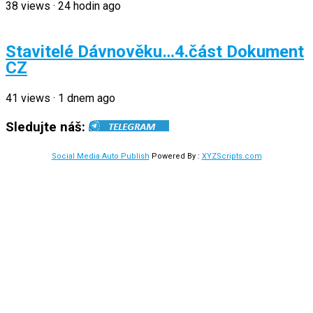
38
views
·
24 hodin ago
Stavitelé Dávnověku…4.část Dokument
CZ
41
views
·
1 dnem ago
Sledujte náš:
Social Media Auto Publish
Powered By :
XYZScripts.com