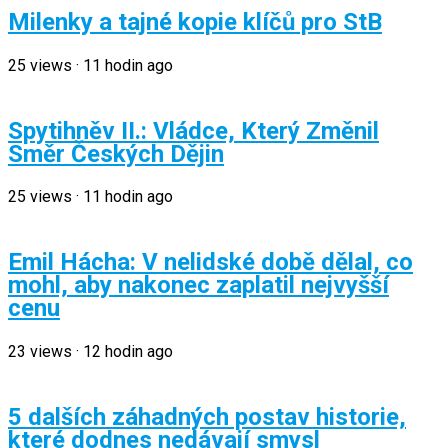
Milenky a tajné kopie klíčů pro StB
25
views
·
11 hodin ago
Spytihněv II.: Vládce, Který Změnil
Směr Českých Dějin
25
views
·
11 hodin ago
Emil Hácha: V nelidské době dělal, co
mohl, aby nakonec zaplatil nejvyšší
cenu
23
views
·
12 hodin ago
5 dalších záhadných postav historie,
které dodnes nedávají smysl