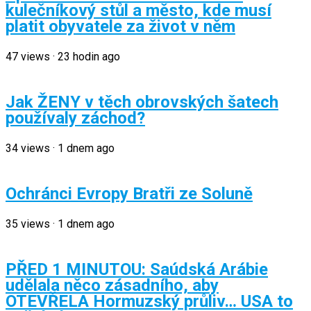
kulečníkový stůl a město, kde musí
platit obyvatele za život v něm
47
views
·
23 hodin ago
Jak ŽENY v těch obrovských šatech
používaly záchod?
34
views
·
1 dnem ago
Ochránci Evropy Bratři ze Soluně
35
views
·
1 dnem ago
PŘED 1 MINUTOU: Saúdská Arábie
udělala něco zásadního, aby
OTEVŘELA Hormuzský průliv… USA to