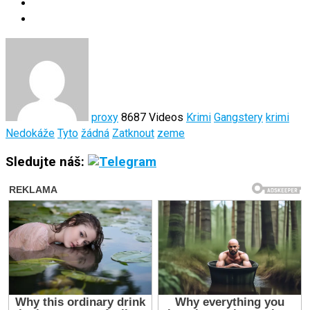
proxy
8687 Videos
Krimi
Gangstery
krimi
Nedokáže
Tyto
žádná
Zatknout
zeme
Sledujte náš: