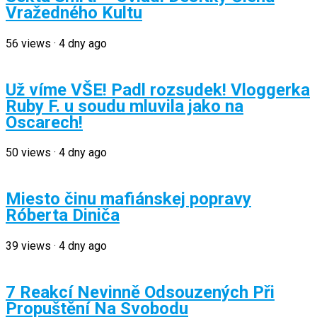
Vražedného Kultu
56
views
·
4 dny ago
Už víme VŠE! Padl rozsudek! Vloggerka
Ruby F. u soudu mluvila jako na
Oscarech!
50
views
·
4 dny ago
Miesto činu mafiánskej popravy
Róberta Diniča
39
views
·
4 dny ago
7 Reakcí Nevinně Odsouzených Při
Propuštění Na Svobodu