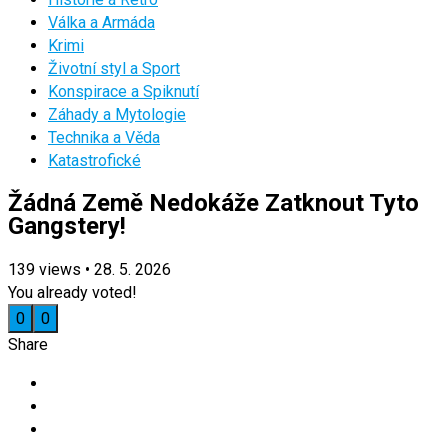
Válka a Armáda
Krimi
Životní styl a Sport
Konspirace a Spiknutí
Záhady a Mytologie
Technika a Věda
Katastrofické
Žádná Země Nedokáže Zatknout Tyto
Gangstery!
139
views
•
28. 5. 2026
You already voted!
0
0
Share