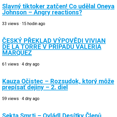
Slavný tiktoker zatčen! Co udělal Oneya
Johnson – Angry reactions?
33
views
·
15 hodin ago
ČESKÝ PŘEKLAD VÝPOVĚDI VIVIAN
DE LA TORRE V PŘÍPADU VALERIA
MARQUEZ
61
views
·
4 dny ago
Kauza Očistec – Rozsudok, ktorý môže
prepísať dejiny – 2. diel
59
views
·
4 dny ago
Sekta Smrti – Ovládl Desítky Členů