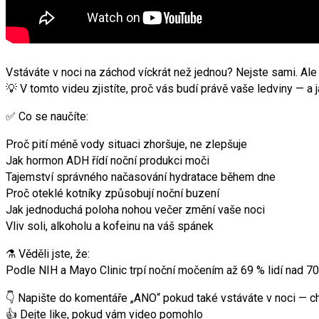
Vstáváte v noci na záchod víckrát než jednou? Nejste sami. Ale v
💡 V tomto videu zjistíte, proč vás budí právě vaše ledviny — a
✅ Co se naučíte:
Proč pití méně vody situaci zhoršuje, ne zlepšuje
Jak hormon ADH řídí noční produkci moči
Tajemství správného načasování hydratace během dne
Proč oteklé kotníky způsobují noční buzení
Jak jednoduchá poloha nohou večer změní vaše noci
Vliv soli, alkoholu a kofeinu na váš spánek
⚗️ Věděli jste, že:
Podle NIH a Mayo Clinic trpí noční močením až 69 % lidí nad 70
👇 Napište do komentáře „ANO“ pokud také vstáváte v noci — ch
👍 Dejte like, pokud vám video pomohlo