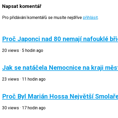
Napsat komentář
Pro přidávání komentářů se musíte nejdříve
přihlásit
.
Proč Japonci nad 80 nemají nafouklé břic
20
views
·
5 hodin ago
Jak se natáčela Nemocnice na kraji měst
23
views
·
11 hodin ago
Proč Byl Marián Hossa Největší Smolaře
30
views
·
17 hodin ago