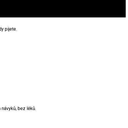
y pijete.
 návyků, bez léků.