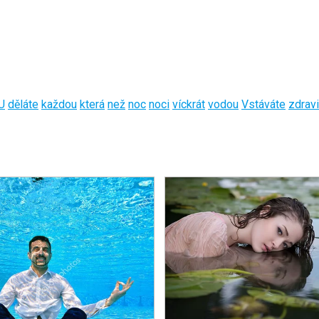
U
děláte
každou
která
než
noc
noci
víckrát
vodou
Vstáváte
zdravi