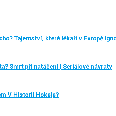
ho? Tajemství, které lékaři v Evropě igno
a? Smrt při natáčení | Seriálové návraty
m V Historii Hokeje?