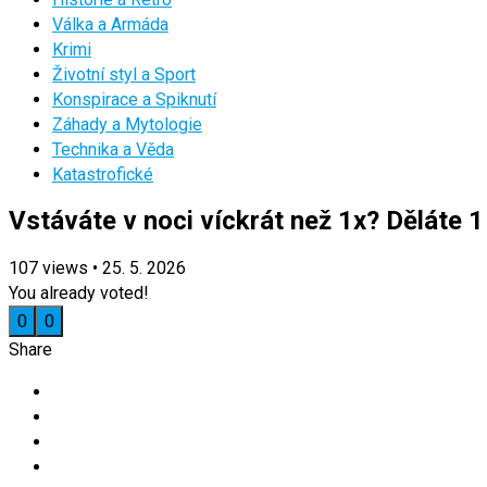
Válka a Armáda
Krimi
Životní styl a Sport
Konspirace a Spiknutí
Záhady a Mytologie
Technika a Věda
Katastrofické
Vstáváte v noci víckrát než 1x? Děláte 
107
views
•
25. 5. 2026
You already voted!
0
0
Share