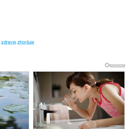
zdravie
zhoršuje