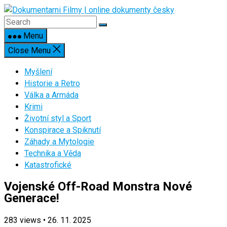
Skip
to
content
Menu
Close Menu
Myšlení
Historie a Retro
Válka a Armáda
Krimi
Životní styl a Sport
Konspirace a Spiknutí
Záhady a Mytologie
Technika a Věda
Katastrofické
Vojenské Off-Road Monstra Nové
Generace!
283
views
•
26. 11. 2025