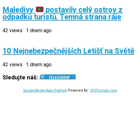
Maledivy
postavily celý ostrov z
odpadků turistů. Temná strana ráje
42
views
·
1 dnem ago
10 Nejnebezpečnějších Letišť na Světě
42
views
·
1 dnem ago
Sledujte náš:
Social Media Auto Publish
Powered By :
XYZScripts.com