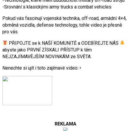
-Technologie, které mění budoucnost military off-road strojů
-Srovnání s klasickými army trucks a combat vehicles
Pokud vás fascinují vojenská technika, off-road, armádní 4×4,
obrněná vozidla, defense technology, tohle video je přesně
pro vás.
PŘIPOJTE se k NAŠÍ KOMUNITĚ a ODEBÍREJTE NÁS
abyste jako PRVNÍ ZÍSKALI PŘÍSTUP k těm
NEJZAJÍMAVĚJŠÍM NOVINKÁM ze SVĚTA:
Nenechte si ujít i toto zajímavé video: •
REKLAMA