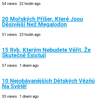
54
views
·
22 hodin ago
20 Mořských Příšer, Které Jsou
Děsivější Než Megalodon
51
views
·
23 hodin ago
15 Ryb, Kterým Nebudete Věřit, Že
Skutečně Existují
37
views
·
1 dnem ago
10 Nejobávanějších Dětských Vězňů
Na Světě!
35
views
·
1 dnem ago