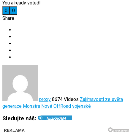
You already voted!
0
0
Share
proxy
8674 Videos
Zajímavosti ze světa
generace
Monstra
Nové
OffRoad
vojenské
Sledujte náš: