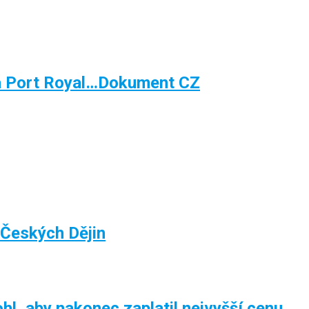
a Port Royal…Dokument CZ
 Českých Dějin
hl, aby nakonec zaplatil nejvyšší cenu