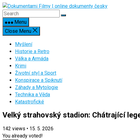
Skip
to
content
Menu
Close Menu
Myšlení
Historie a Retro
Válka a Armáda
Krimi
Životní styl a Sport
Konspirace a Spiknutí
Záhady a Mytologie
Technika a Věda
Katastrofické
Velký strahovský stadion: Chátrající le
142
views
•
15. 5. 2026
You already voted!