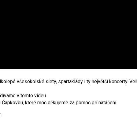
lkolepé všesokolské slety, spartakiády i ty největší koncerty. Vel
odíváme v tomto videu.
u Čapkovou, které moc děkujeme za pomoc při natáčení.
: