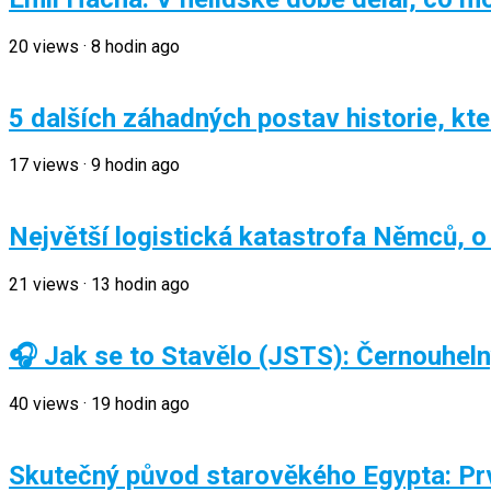
20
views
·
8 hodin ago
5 dalších záhadných postav historie, kt
17
views
·
9 hodin ago
Největší logistická katastrofa Němců, o
21
views
·
13 hodin ago
🎧 Jak se to Stavělo (JSTS): Černouhelný 
40
views
·
19 hodin ago
Skutečný původ starověkého Egypta: Prvn