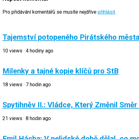
Pro přidávání komentářů se musíte nejdříve
přihlásit
.
Tajemství potopeného Pirátského měst
10
views
·
4 hodiny ago
Milenky a tajné kopie klíčů pro StB
18
views
·
7 hodin ago
Spytihněv II.: Vládce, Který Změnil Směr
21
views
·
8 hodin ago
Emil Hácha: V nelidské době dělal, co mo