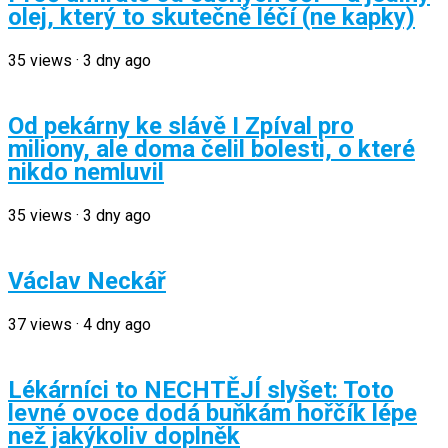
olej, který to skutečně léčí (ne kapky)
35
views
·
3 dny ago
Od pekárny ke slávě I Zpíval pro
miliony, ale doma čelil bolesti, o které
nikdo nemluvil
35
views
·
3 dny ago
Václav Neckář
37
views
·
4 dny ago
Lékárníci to NECHTĚJÍ slyšet: Toto
levné ovoce dodá buňkám hořčík lépe
než jakýkoliv doplněk