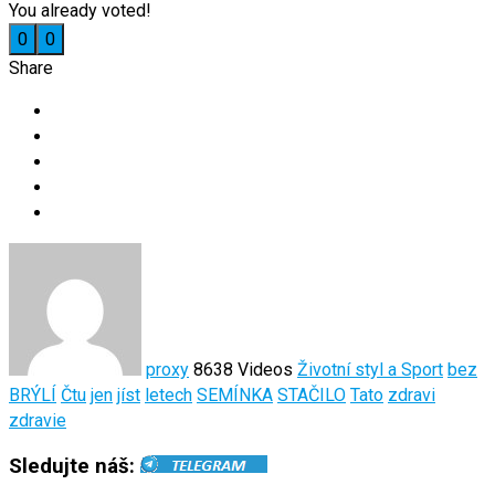
You already voted!
0
0
Share
proxy
8638 Videos
Životní styl a Sport
bez
BRÝLÍ
Čtu
jen
jíst
letech
SEMÍNKA
STAČILO
Tato
zdravi
zdravie
Sledujte náš: