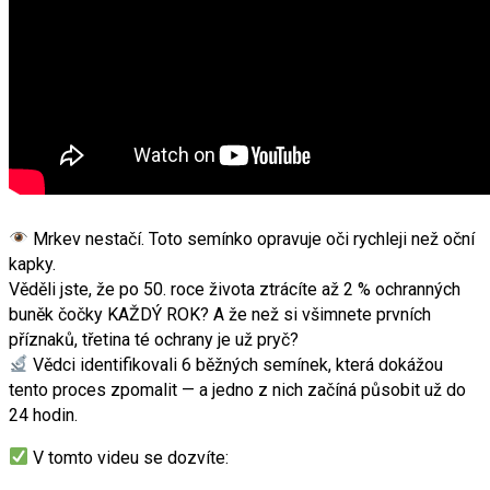
Mrkev nestačí. Toto semínko opravuje oči rychleji než oční
kapky.
Věděli jste, že po 50. roce života ztrácíte až 2 % ochranných
buněk čočky KAŽDÝ ROK? A že než si všimnete prvních
příznaků, třetina té ochrany je už pryč?
Vědci identifikovali 6 běžných semínek, která dokážou
tento proces zpomalit — a jedno z nich začíná působit už do
24 hodin.
V tomto videu se dozvíte: