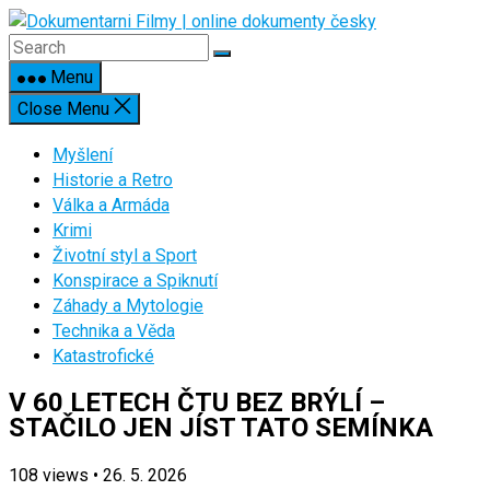
Skip
to
content
Menu
Close Menu
Myšlení
Historie a Retro
Válka a Armáda
Krimi
Životní styl a Sport
Konspirace a Spiknutí
Záhady a Mytologie
Technika a Věda
Katastrofické
V 60 LETECH ČTU BEZ BRÝLÍ –
STAČILO JEN JÍST TATO SEMÍNKA
108
views
•
26. 5. 2026