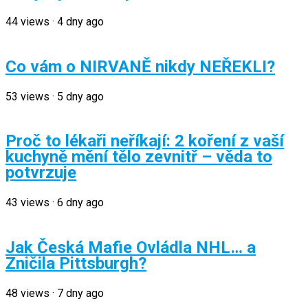
44
views
·
4 dny ago
Co vám o NIRVANĚ nikdy NEŘEKLI?
53
views
·
5 dny ago
Proč to lékaři neříkají: 2 koření z vaší
kuchyně mění tělo zevnitř – věda to
potvrzuje
43
views
·
6 dny ago
Jak Česká Mafie Ovládla NHL… a
Zničila Pittsburgh?
48
views
·
7 dny ago