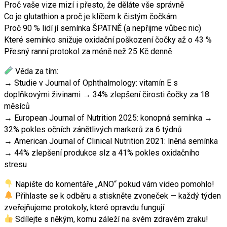
Proč vaše vize mizí i přesto, že děláte vše správně
Co je glutathion a proč je klíčem k čistým čočkám
Proč 90 % lidí jí semínka ŠPATNĚ (a nepřijme vůbec nic)
Které semínko snižuje oxidační poškození čočky až o 43 %
Přesný ranní protokol za méně než 25 Kč denně
Věda za tím:
→ Studie v Journal of Ophthalmology: vitamín E s
doplňkovými živinami → 34% zlepšení čirosti čočky za 18
měsíců
→ European Journal of Nutrition 2025: konopná semínka →
32% pokles očních zánětlivých markerů za 6 týdnů
→ American Journal of Clinical Nutrition 2021: lněná semínka
→ 44% zlepšení produkce slz a 41% pokles oxidačního
stresu
Napište do komentáře „ANO“ pokud vám video pomohlo!
Přihlaste se k odběru a stiskněte zvoneček — každý týden
zveřejňujeme protokoly, které opravdu fungují.
Sdílejte s někým, komu záleží na svém zdravém zraku!