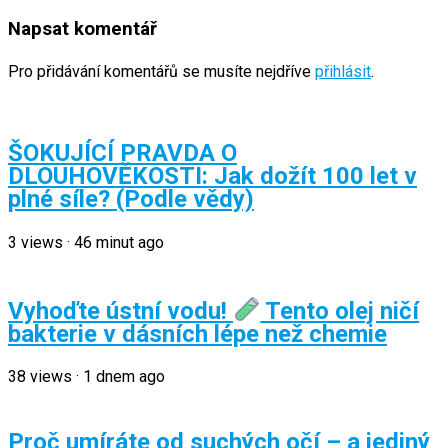
Napsat komentář
Pro přidávání komentářů se musíte nejdříve
přihlásit
.
ŠOKUJÍCÍ PRAVDA O
DLOUHOVĚKOSTI: Jak dožít 100 let v
plné síle? (Podle vědy)
3
views
·
46 minut ago
Vyhoďte ústní vodu!
Tento olej ničí
bakterie v dásních lépe než chemie
38
views
·
1 dnem ago
Proč umíráte od suchých očí – a jediný