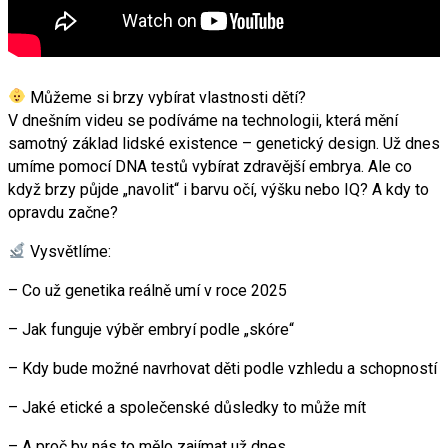
Můžeme si brzy vybírat vlastnosti dětí?
V dnešním videu se podíváme na technologii, která mění
samotný základ lidské existence – genetický design. Už dnes
umíme pomocí DNA testů vybírat zdravější embrya. Ale co
když brzy půjde „navolit“ i barvu očí, výšku nebo IQ? A kdy to
opravdu začne?
Vysvětlíme:
– Co už genetika reálně umí v roce 2025
– Jak funguje výběr embryí podle „skóre“
– Kdy bude možné navrhovat děti podle vzhledu a schopností
– Jaké etické a společenské důsledky to může mít
– A proč by nás to mělo zajímat už dnes