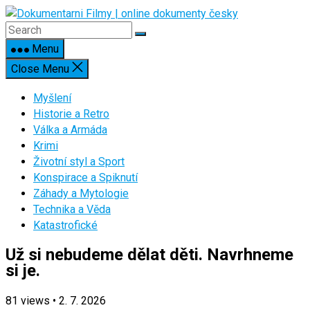
Skip
to
content
Menu
Close Menu
Myšlení
Historie a Retro
Válka a Armáda
Krimi
Životní styl a Sport
Konspirace a Spiknutí
Záhady a Mytologie
Technika a Věda
Katastrofické
Už si nebudeme dělat děti. Navrhneme
si je.
81
views
•
2. 7. 2026