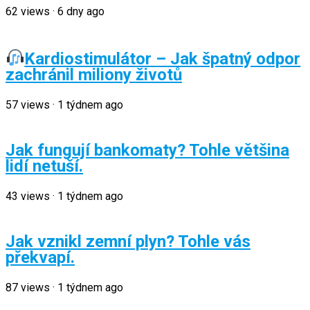
62
views
·
6 dny ago
Kardiostimulátor – Jak špatný odpor
zachránil miliony životů
57
views
·
1 týdnem ago
Jak fungují bankomaty? Tohle většina
lidí netuší.
43
views
·
1 týdnem ago
Jak vznikl zemní plyn? Tohle vás
překvapí.
87
views
·
1 týdnem ago