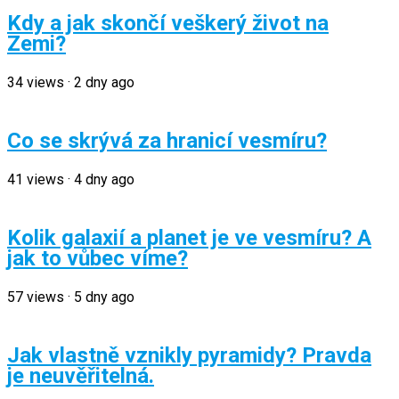
Kdy a jak skončí veškerý život na
Zemi?
34
views
·
2 dny ago
Co se skrývá za hranicí vesmíru?
41
views
·
4 dny ago
Kolik galaxií a planet je ve vesmíru? A
jak to vůbec víme?
57
views
·
5 dny ago
Jak vlastně vznikly pyramidy? Pravda
je neuvěřitelná.