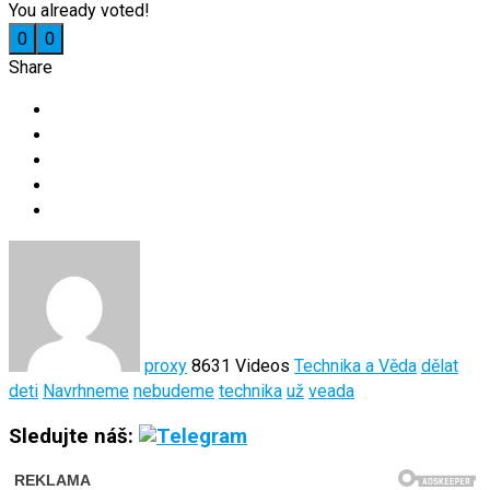
You already voted!
0
0
Share
proxy
8631 Videos
Technika a Věda
dělat
deti
Navrhneme
nebudeme
technika
už
veada
Sledujte náš: