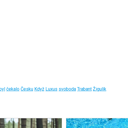
byl
čekalo
Česku
Když
Luxus
svoboda
Trabant
Žigulík