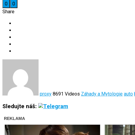
0
0
Share
proxy
8691 Videos
Záhady a Mytologie
auto
Sledujte náš: