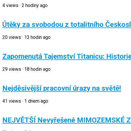
4
views
·
2 hodiny ago
Útěky za svobodou z totalitního Českos
20
views
·
13 hodin ago
Zapomenutá Tajemství Titanicu: Histori
29
views
·
18 hodin ago
Nejděsivější pracovní úrazy na světě!
41
views
·
1 dnem ago
NEJVĚTŠÍ Nevyřešené MIMOZEMSKÉ Záha