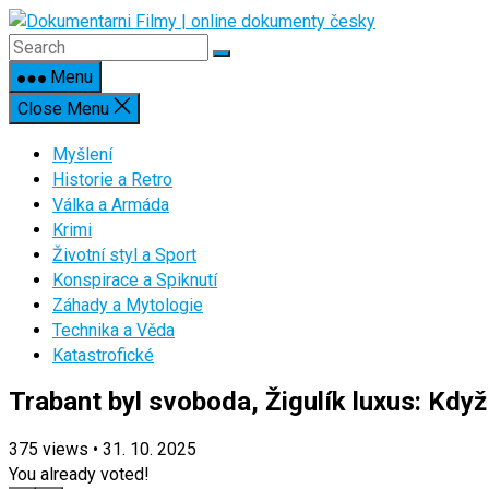
Skip
to
content
Menu
Close Menu
Myšlení
Historie a Retro
Válka a Armáda
Krimi
Životní styl a Sport
Konspirace a Spiknutí
Záhady a Mytologie
Technika a Věda
Katastrofické
Trabant byl svoboda, Žigulík luxus: Když
375
views
•
31. 10. 2025
You already voted!