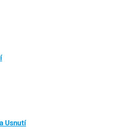
í
a Usnutí