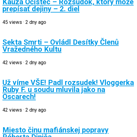
Kauza Očistec – Rozsudok, ktorý môže
prepísať dejiny – 2. diel
45
views
·
2 dny ago
Sekta Smrti – Ovládl Desítky Členů
Vražedného Kultu
42
views
·
2 dny ago
Už víme VŠE! Padl rozsudek! Vloggerka
Ruby F. u soudu mluvila jako na
Oscarech!
42
views
·
2 dny ago
Miesto činu mafiánskej popravy
Róberta Diniča