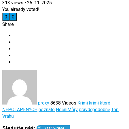
313
views
•
26. 11. 2025
You already voted!
0
0
Share
proxy
8638 Videos
Krimi
krimi
které
NEPOLAPENÝCH
neznáte
NočníMůry
pravděpodobně
Top
Vrahů
Sledujte náš: