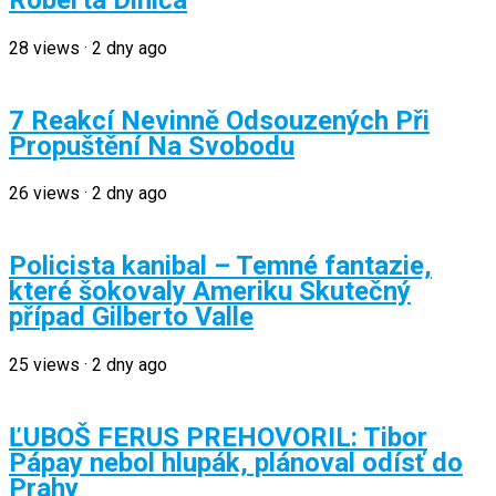
28
views
·
2 dny ago
7 Reakcí Nevinně Odsouzených Při
Propuštění Na Svobodu
26
views
·
2 dny ago
Policista kanibal – Temné fantazie,
které šokovaly Ameriku Skutečný
případ Gilberto Valle
25
views
·
2 dny ago
ĽUBOŠ FERUS PREHOVORIL: Tibor
Pápay nebol hlupák, plánoval odísť do
Prahy