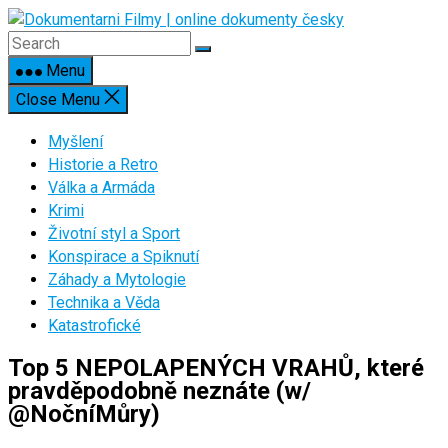
Skip
to
content
Menu
Close Menu
Myšlení
Historie a Retro
Válka a Armáda
Krimi
Životní styl a Sport
Konspirace a Spiknutí
Záhady a Mytologie
Technika a Věda
Katastrofické
Top 5 NEPOLAPENÝCH VRAHŮ, které
pravděpodobně neznáte (w/
@NočníMůry)