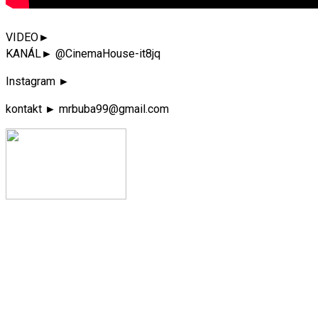
VIDEO►
KANÁL► @CinemaHouse-it8jq
Instagram ►
kontakt ► mrbuba99@gmail.com