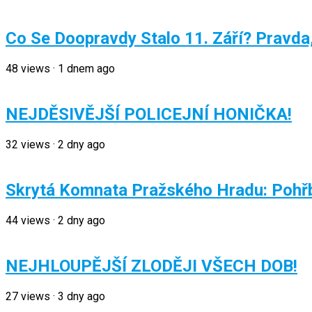
Co Se Doopravdy Stalo 11. Září? Pravd
48
views
·
1 dnem ago
NEJDĚSIVĚJŠÍ POLICEJNÍ HONIČKA!
32
views
·
2 dny ago
Skrytá Komnata Pražského Hradu: Pohřb
44
views
·
2 dny ago
NEJHLOUPĚJŠÍ ZLODĚJI VŠECH DOB!
27
views
·
3 dny ago