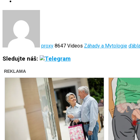
proxy
8647 Videos
Záhady a Mytologie
ďábl
Sledujte náš: