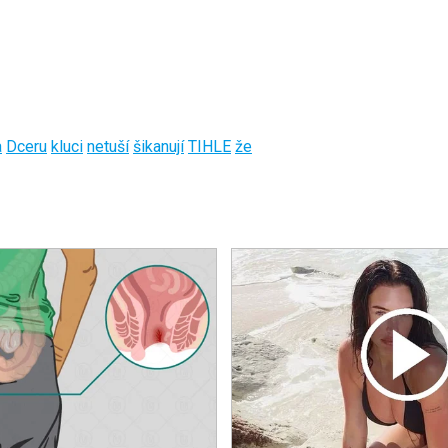
a
Dceru
kluci
netuší
šikanují
TIHLE
že