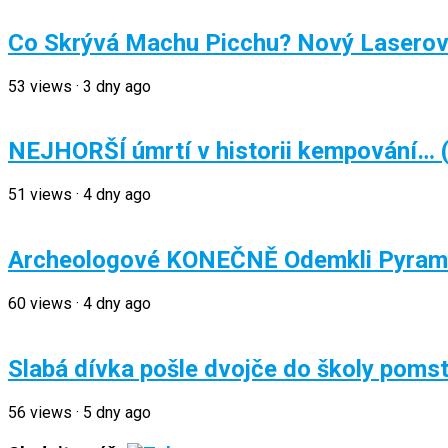
Co Skrývá Machu Picchu? Nový Laserový
53
views
·
3 dny ago
NEJHORŠÍ úmrtí v historii kempování… 
51
views
·
4 dny ago
Archeologové KONEČNĚ Odemkli Pyramid
60
views
·
4 dny ago
Slabá dívka pošle dvojče do školy pomst
56
views
·
5 dny ago