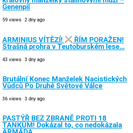
Genenpil
59
views
·
2 dny ago
ARMINIUS VÍTĚZÍ!
ŘÍM PORAŽEN!
Strašná prohra v Teutoburském lese…
43
views
·
3 dny ago
Brutální Konec Manželek Nacistických
Vůdců Po Druhé Světové Válce
36
views
·
3 dny ago
PASTÝŘ BEZ ZBRANĚ PROTI 18
TANKŮM! Dokázal to, co nedokázala
ARMÁDA