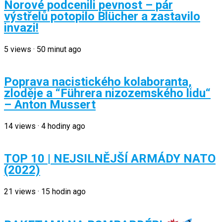
Norové podcenili pevnost – pár
výstřelů potopilo Blücher a zastavilo
invazi!
5
views
·
50 minut ago
Poprava nacistického kolaboranta,
zloděje a “Führera nizozemského lidu“
– Anton Mussert
14
views
·
4 hodiny ago
TOP 10 | NEJSILNĚJŠÍ ARMÁDY NATO
(2022)
21
views
·
15 hodin ago