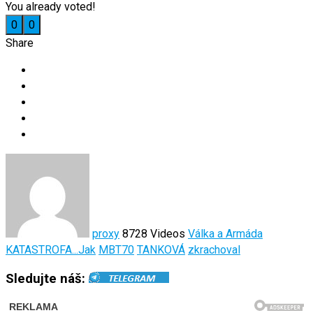
You already voted!
0
0
Share
proxy
8728 Videos
Válka a Armáda
KATASTROFA...Jak
MBT70
TANKOVÁ
zkrachoval
Sledujte náš: