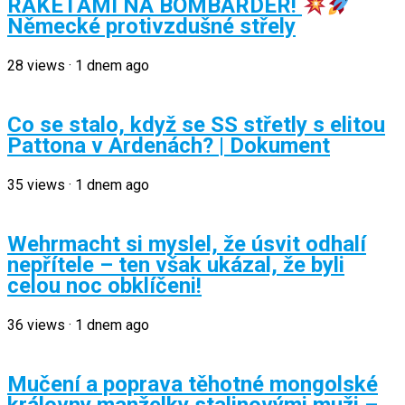
RAKETAMI NA BOMBARDÉR!
Německé protivzdušné střely
28
views
·
1 dnem ago
Co se stalo, když se SS střetly s elitou
Pattona v Ardenách? | Dokument
35
views
·
1 dnem ago
Wehrmacht si myslel, že úsvit odhalí
nepřítele – ten však ukázal, že byli
celou noc obklíčeni!
36
views
·
1 dnem ago
Mučení a poprava těhotné mongolské
královny manželky stalinovými muži –