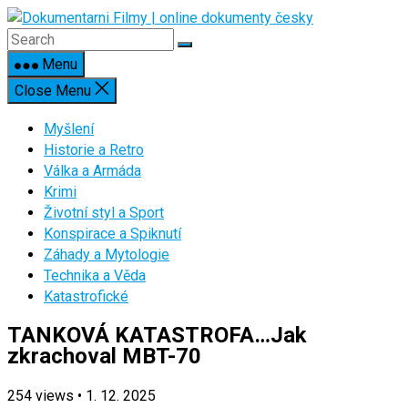
Skip
to
content
Menu
Close Menu
Myšlení
Historie a Retro
Válka a Armáda
Krimi
Životní styl a Sport
Konspirace a Spiknutí
Záhady a Mytologie
Technika a Věda
Katastrofické
TANKOVÁ KATASTROFA…Jak
zkrachoval MBT-70
254
views
•
1. 12. 2025