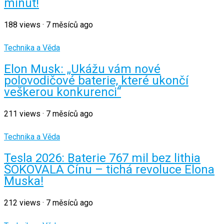
minut!
188
views
·
7 měsíců ago
Technika a Věda
Elon Musk: „Ukážu vám nové
polovodičové baterie, které ukončí
veškerou konkurenci“
211
views
·
7 měsíců ago
Technika a Věda
Tesla 2026: Baterie 767 mil bez lithia
ŠOKOVALA Čínu – tichá revoluce Elona
Muska!
212
views
·
7 měsíců ago