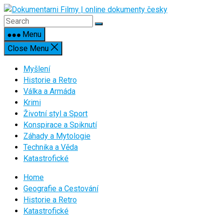
Skip
to
content
Menu
Close Menu
Myšlení
Historie a Retro
Válka a Armáda
Krimi
Životní styl a Sport
Konspirace a Spiknutí
Záhady a Mytologie
Technika a Věda
Katastrofické
Home
Geografie a Cestování
Historie a Retro
Katastrofické