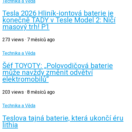
Technika a Věda
Tesla 2026 Hliník-iontová baterie je
konečně TADY v Tesle Model 2: Ničí
masový trh! P1
273
views
·
7 měsíců ago
Technika a Věda
Šéf TOYOTY: „Polovodičová baterie
může navždy změnit odvětví
elektromobilů“
203
views
·
8 měsíců ago
Technika a Věda
Teslova tajná baterie, která ukončí éru
lithia