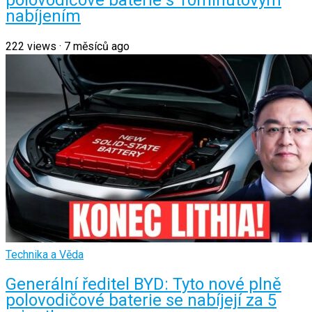
polovodičové baterie s 10minutovým
nabíjením
222
views
·
7 měsíců ago
Technika a Věda
Generální ředitel BYD: Tyto nové plně
polovodičové baterie se nabíjejí za 5