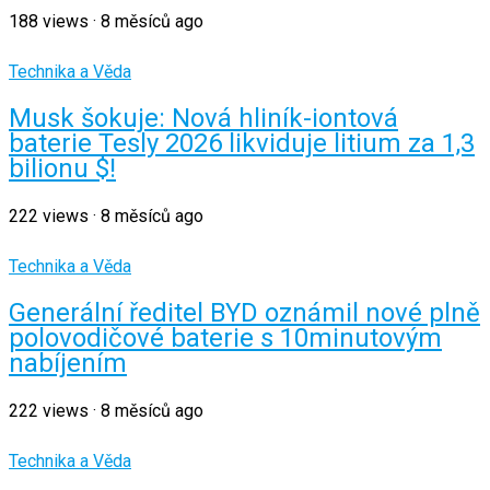
188
views
·
8 měsíců ago
Technika a Věda
Musk šokuje: Nová hliník-iontová
baterie Tesly 2026 likviduje litium za 1,3
bilionu $!
222
views
·
8 měsíců ago
Technika a Věda
Generální ředitel BYD oznámil nové plně
polovodičové baterie s 10minutovým
nabíjením
222
views
·
8 měsíců ago
Technika a Věda