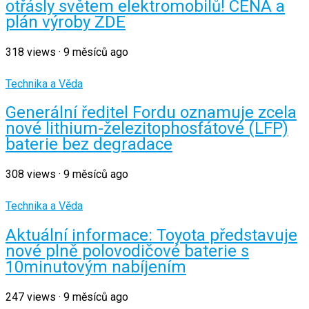
otřásly světem elektromobilů! CENA a
plán výroby ZDE
318
views
·
9 měsíců ago
Technika a Věda
Generální ředitel Fordu oznamuje zcela
nové lithium-železitophosfátové (LFP)
baterie bez degradace
308
views
·
9 měsíců ago
Technika a Věda
Aktuální informace: Toyota představuje
nové plně polovodičové baterie s
10minutovým nabíjením
247
views
·
9 měsíců ago