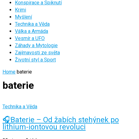
Konspirace a Spiknutí
Krimi
Myšlení
Technika a Věda
Válka a Armáda
Vesmír a UFO
Záhady a Mytologie
Zajímavosti ze světa
Životní styl a Sport
Home
baterie
baterie
Technika a Věda
🎧Baterie – Od žabích stehýnek po
lithium-iontovou revoluci