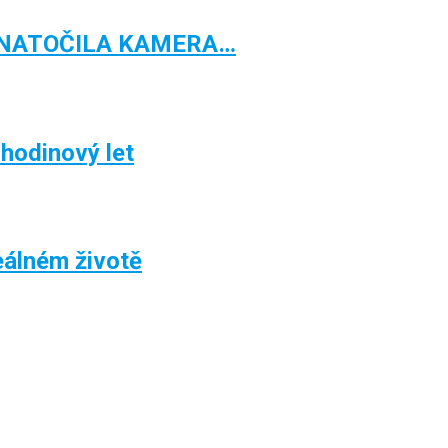
 NATOČILA KAMERA…
2hodinový let
álném životě