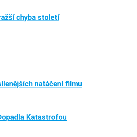
ažší chyba století
ílenějších natáčení filmu
 Dopadla Katastrofou