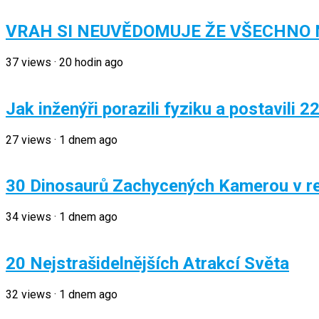
VRAH SI NEUVĚDOMUJE ŽE VŠECHNO
37
views
·
20 hodin ago
Jak inženýři porazili fyziku a postavili 2
27
views
·
1 dnem ago
30 Dinosaurů Zachycených Kamerou v re
34
views
·
1 dnem ago
20 Nejstrašidelnějších Atrakcí Světa
32
views
·
1 dnem ago