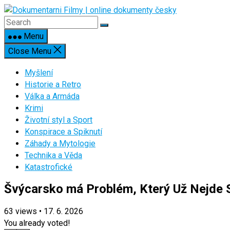
Skip
to
content
Menu
Close Menu
Myšlení
Historie a Retro
Válka a Armáda
Krimi
Životní styl a Sport
Konspirace a Spiknutí
Záhady a Mytologie
Technika a Věda
Katastrofické
Švýcarsko má Problém, Který Už Nejde 
63
views
•
17. 6. 2026
You already voted!