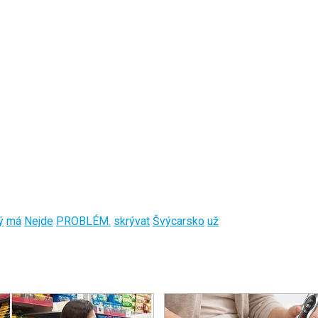
ý
má
Nejde
PROBLÉM.
skrývat
Švýcarsko
už