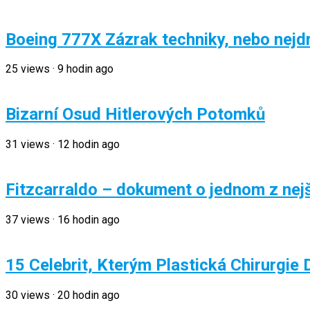
Boeing 777X Zázrak techniky, nebo nejdr
25
views
·
9 hodin ago
Bizarní Osud Hitlerových Potomků
31
views
·
12 hodin ago
Fitzcarraldo – dokument o jednom z nejš
37
views
·
16 hodin ago
15 Celebrit, Kterým Plastická Chirurgie
30
views
·
20 hodin ago