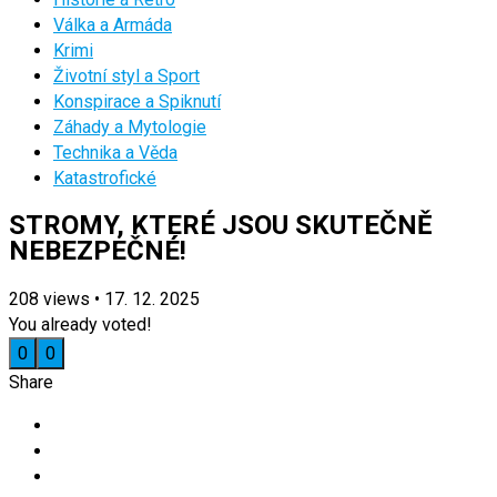
Válka a Armáda
Krimi
Životní styl a Sport
Konspirace a Spiknutí
Záhady a Mytologie
Technika a Věda
Katastrofické
STROMY, KTERÉ JSOU SKUTEČNĚ
NEBEZPEČNÉ!
208
views
•
17. 12. 2025
You already voted!
0
0
Share