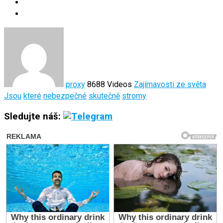
proxy
8688 Videos
Zajímavosti ze světa
Jsou
které
nebezpečné
skutečně
stromy
Sledujte náš: