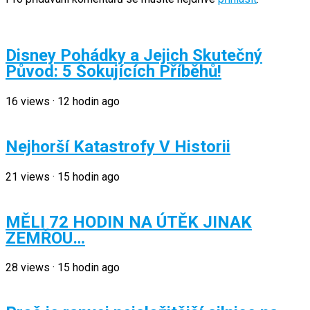
Disney Pohádky a Jejich Skutečný
Původ: 5 Šokujících Příběhů!
16
views
·
12 hodin ago
Nejhorší Katastrofy V Historii
21
views
·
15 hodin ago
MĚLI 72 HODIN NA ÚTĚK JINAK
ZEMŘOU…
28
views
·
15 hodin ago