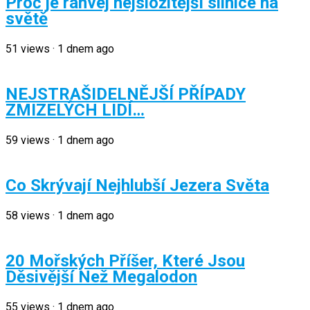
Proč je ranvej nejsložitější silnice na
světě
51
views
·
1 dnem ago
NEJSTRAŠIDELNĚJŠÍ PŘÍPADY
ZMIZELÝCH LIDÍ…
59
views
·
1 dnem ago
Co Skrývají Nejhlubší Jezera Světa
58
views
·
1 dnem ago
20 Mořských Příšer, Které Jsou
Děsivější Než Megalodon
55
views
·
1 dnem ago