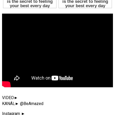
VIDEO►
KANÁL► @BeAmazed
Instagram ►