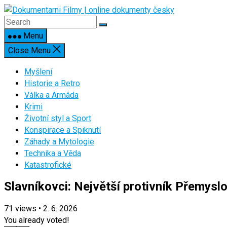
Skip
to
content
Menu
Close Menu
Myšlení
Historie a Retro
Válka a Armáda
Krimi
Životní styl a Sport
Konspirace a Spiknutí
Záhady a Mytologie
Technika a Věda
Katastrofické
Slavníkovci: Největší protivník Přemysl
71
views
•
2. 6. 2026
You already voted!