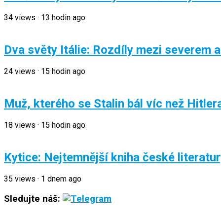
34
views
·
13 hodin ago
Dva světy Itálie: Rozdíly mezi severem a
24
views
·
15 hodin ago
Muž, kterého se Stalin bál víc než Hitler
18
views
·
15 hodin ago
Kytice: Nejtemnější kniha české literatu
35
views
·
1 dnem ago
Sledujte náš: