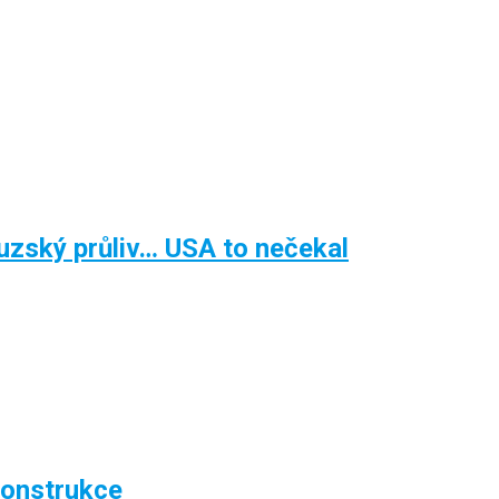
zský průliv… USA to nečekal
konstrukce