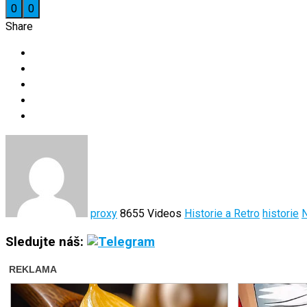
0
0
Share
proxy
8655 Videos
Historie a Retro
historie
N
Sledujte náš: