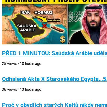
PŘED 1 MINUTOU: Saúdská Arábie uděla
25
views
·
10 hodin ago
Odhalená Akta X Starověkého Egypta…5
36
views
·
13 hodin ago
Proč v obydlích starých Keltů nikdy nem