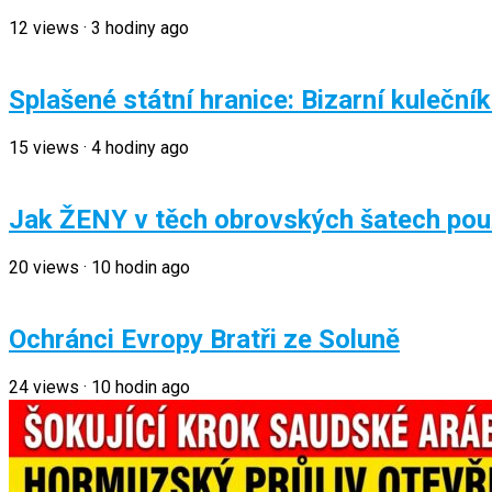
12
views
·
3 hodiny ago
Splašené státní hranice: Bizarní kuleční
15
views
·
4 hodiny ago
Jak ŽENY v těch obrovských šatech pou
20
views
·
10 hodin ago
Ochránci Evropy Bratři ze Soluně
24
views
·
10 hodin ago