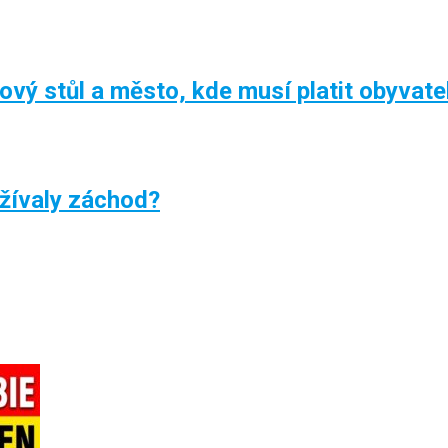
kový stůl a město, kde musí platit obyvate
žívaly záchod?