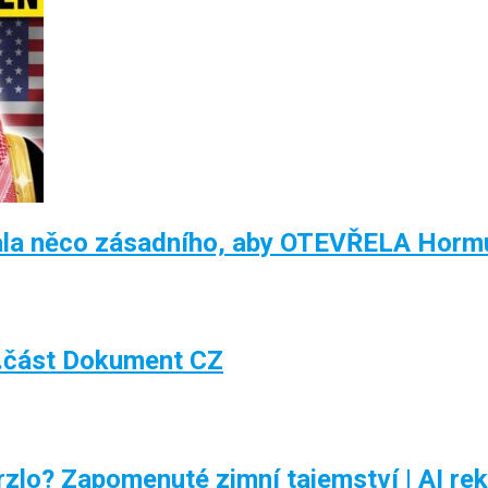
la něco zásadního, aby OTEVŘELA Hormu
.část Dokument CZ
rzlo? Zapomenuté zimní tajemství | AI re