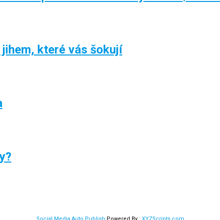
 jihem, které vás šokují
a
ry?
Social Media Auto Publish
Powered By :
XYZScripts.com