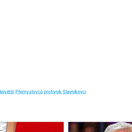
ejvětší
Přemyslovců
protivník
Slavníkovci