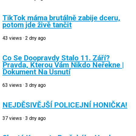
TikTok máma brutálně zabije dceru,
potom jde živě tančit
43
views
·
2 dny ago
Co Se Doopravdy Stalo 11. Září?
Pravda, Kterou Vám Nikdo Neřekne |
Dokument Na Usnutí
63
views
·
3 dny ago
NEJDĚSIVĚJŠÍ POLICEJNÍ HONIČKA!
37
views
·
3 dny ago