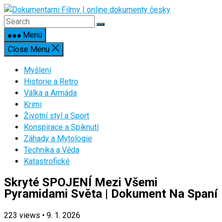
Skip
to
content
Menu
Close Menu
Myšlení
Historie a Retro
Válka a Armáda
Krimi
Životní styl a Sport
Konspirace a Spiknutí
Záhady a Mytologie
Technika a Věda
Katastrofické
Skryté SPOJENÍ Mezi Všemi
Pyramidami Světa | Dokument Na Spaní
223
views
•
9. 1. 2026