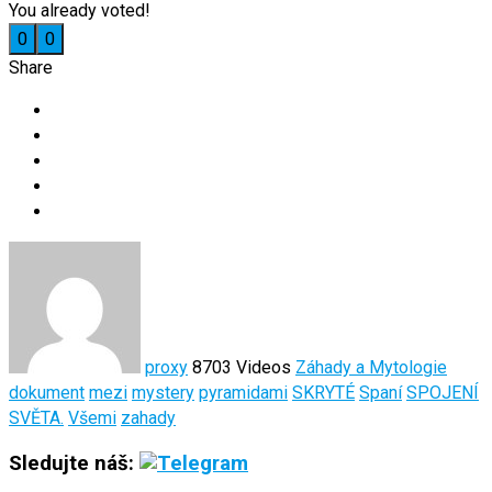
You already voted!
0
0
Share
proxy
8703 Videos
Záhady a Mytologie
dokument
mezi
mystery
pyramidami
SKRYTÉ
Spaní
SPOJENÍ
SVĚTA.
Všemi
zahady
Sledujte náš: