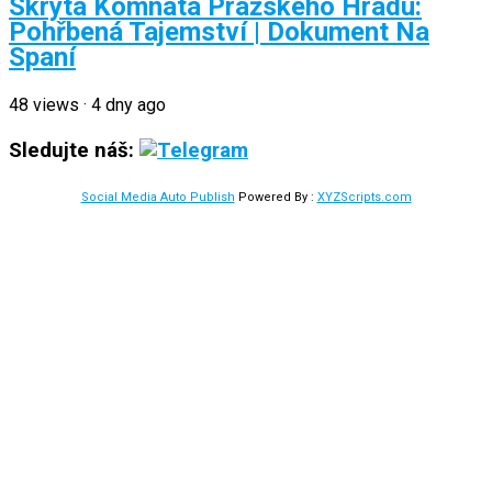
Skrytá Komnata Pražského Hradu:
Pohřbená Tajemství | Dokument Na
Spaní
48
views
·
4 dny ago
Sledujte náš:
Social Media Auto Publish
Powered By :
XYZScripts.com