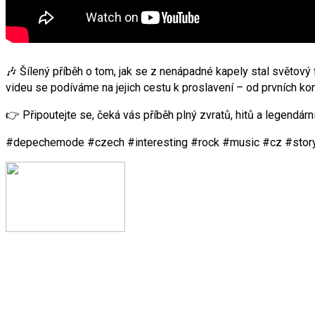
🎶 Šílený příběh o tom, jak se z nenápadné kapely stal světov
videu se podíváme na jejich cestu k proslavení – od prvních k
👉 Připoutejte se, čeká vás příběh plný zvratů, hitů a legendárn
#depechemode #czech #interesting #rock #music #cz #story