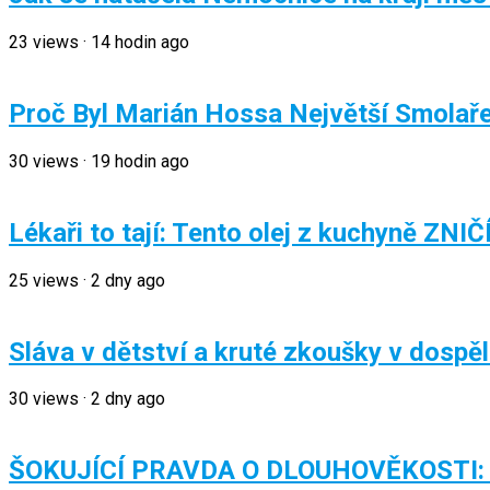
23
views
·
14 hodin ago
Proč Byl Marián Hossa Největší Smolaře
30
views
·
19 hodin ago
Lékaři to tají: Tento olej z kuchyně ZNIČ
25
views
·
2 dny ago
Sláva v dětství a kruté zkoušky v dospěl
30
views
·
2 dny ago
ŠOKUJÍCÍ PRAVDA O DLOUHOVĚKOSTI: Jak 