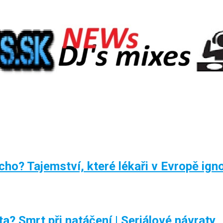
ho? Tajemství, které lékaři v Evropě igno
a? Smrt při natáčení | Seriálové návraty