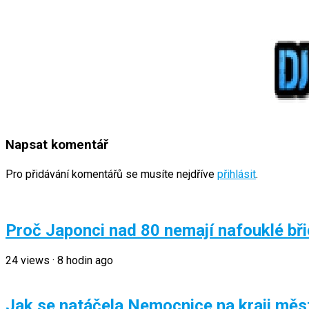
Napsat komentář
Pro přidávání komentářů se musíte nejdříve
přihlásit
.
Proč Japonci nad 80 nemají nafouklé břic
24
views
·
8 hodin ago
Jak se natáčela Nemocnice na kraji měst