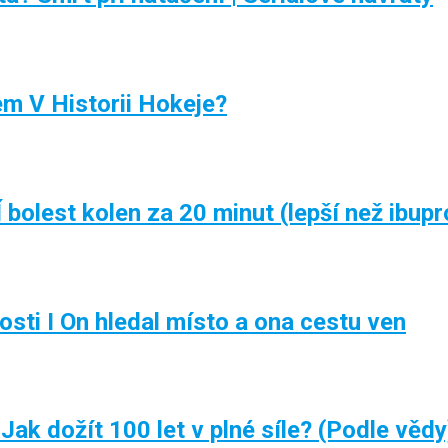
m V Historii Hokeje?
Í bolest kolen za 20 minut (lepší než ibup
osti I On hledal místo a ona cestu ven
dožít 100 let v plné síle? (Podle vědy