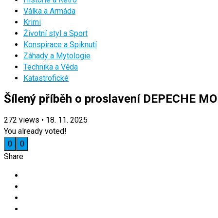
Válka a Armáda
Krimi
Životní styl a Sport
Konspirace a Spiknutí
Záhady a Mytologie
Technika a Věda
Katastrofické
Šílený příběh o proslavení DEPECHE MO
272
views
•
18. 11. 2025
You already voted!
0
0
Share