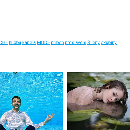
CHE
hudba
kapela
MODE
pribeh
proslavení
Šílený
skupiny