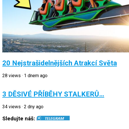
20 Nejstrašidelnějších Atrakcí Světa
28
views
·
1 dnem ago
3 DĚSIVÉ PŘÍBĚHY STALKERŮ…
34
views
·
2 dny ago
Sledujte náš: