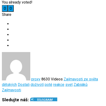
You already voted!
0
0
Share
proxy
8630 Videos
Zajímavosti ze světa
dětských
Dostali
doživotí
poté
reakce
svet
Zabijáků
Zajímavosti
Sledujte náš: