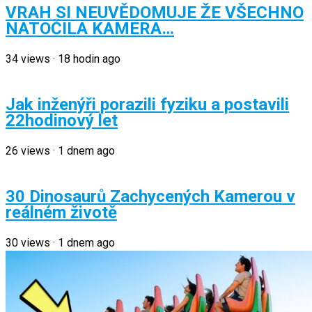
VRAH SI NEUVĚDOMUJE ŽE VŠECHNO
NATOČILA KAMERA…
34
views
·
18 hodin ago
Jak inženýři porazili fyziku a postavili
22hodinový let
26
views
·
1 dnem ago
30 Dinosaurů Zachycených Kamerou v
reálném životě
30
views
·
1 dnem ago