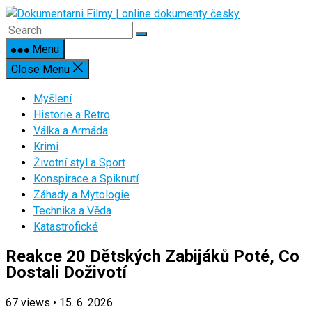
Skip
to
content
Menu
Close Menu
Myšlení
Historie a Retro
Válka a Armáda
Krimi
Životní styl a Sport
Konspirace a Spiknutí
Záhady a Mytologie
Technika a Věda
Katastrofické
Reakce 20 Dětských Zabijáků Poté, Co
Dostali Doživotí
67
views
•
15. 6. 2026