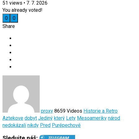
51
views
•
7. 7. 2026
You already voted!
0
0
Share
proxy
8659 Videos
Historie a Retro
Aztekove
dobyt
Jediný
který
Lety
Mesoameriky
národ
nedokázali
nikdy
Pred
Purépechové
Sledujte náš: