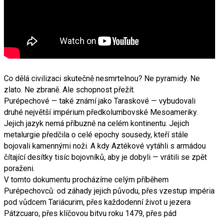
Co dělá civilizaci skutečně nesmrtelnou? Ne pyramidy. Ne
zlato. Ne zbraně. Ale schopnost přežít.
Purépechové — také známí jako Taraskové — vybudovali
druhé největší impérium předkolumbovské Mesoameriky.
Jejich jazyk nemá příbuzné na celém kontinentu. Jejich
metalurgie předčila o celé epochy sousedy, kteří stále
bojovali kamennými noži. A kdy Aztékové vytáhli s armádou
čítající desítky tisíc bojovníků, aby je dobyli — vrátili se zpět
poraženi.
V tomto dokumentu procházíme celým příběhem
Purépechovců: od záhady jejich původu, přes vzestup impéria
pod vůdcem Tariácurim, přes každodenní život u jezera
Pátzcuaro, přes klíčovou bitvu roku 1479, přes pád