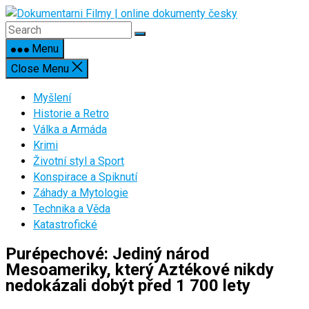
Skip
to
content
Menu
Close Menu
Myšlení
Historie a Retro
Válka a Armáda
Krimi
Životní styl a Sport
Konspirace a Spiknutí
Záhady a Mytologie
Technika a Věda
Katastrofické
Purépechové: Jediný národ
Mesoameriky, který Aztékové nikdy
nedokázali dobýt před 1 700 lety