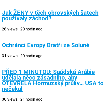
Jak ŽENY v těch obrovských šatech
používaly záchod?
28
views
·
20 hodin ago
Ochránci Evropy Bratři ze Soluně
31
views
·
20 hodin ago
PŘED 1 MINUTOU: Saúdská Arábie
udělala něco zásadního, aby
OTEVŘELA Hormuzský průliv… USA to
nečekal
30
views
·
21 hodin ago