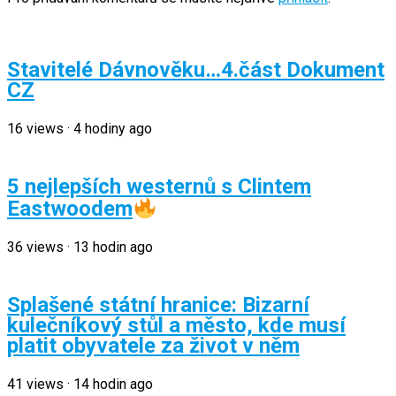
Stavitelé Dávnověku…4.část Dokument
CZ
16
views
·
4 hodiny ago
5 nejlepších westernů s Clintem
Eastwoodem
36
views
·
13 hodin ago
Splašené státní hranice: Bizarní
kulečníkový stůl a město, kde musí
platit obyvatele za život v něm
41
views
·
14 hodin ago