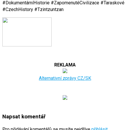
#DokumentárníHistorie #ZapomenutéCivilizace #Taraskové
#CzechHistory #Tzintzuntzan
REKLAMA
Alternativní zprávy CZ/SK
Napsat komentář
Pro přidávání komentářů se musíte nejdříve
přihlásit
.