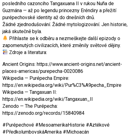
posledního cazonciho Tangaxuana II v rukou Nuña de
Guzmána — až po legendu princezny Eréndiry a přežití
purépechovské identity až do dnešních dnů.
Žádné zjednodušování. Žádné mytologizování. Jen historie,
jaká skutečně byla.
Přihlaste se k odběru a nezmeškejte další epizody o
zapomenutých civilizacích, které změnily světové dějiny.
Zdroje a literatura:
Ancient Origins: https://www.ancient-origins.net/ancient-
places-americas/purepecha-0020086
Wikipedia — Purépecha Empire:
https://en.wikipedia.org/wiki/Pur%C3%A9pecha_Empire
Wikipedia — Tangaxuan II:
https://en.wikipedia.org/wiki/Tangaxuan_II
Zenodo — The Purépecha:
https://zenodo.org/records/15840984
#Purépechové #MesoamerikaHistorie #Aztékové
#PředkolumbovskáAmerika #Michoacán