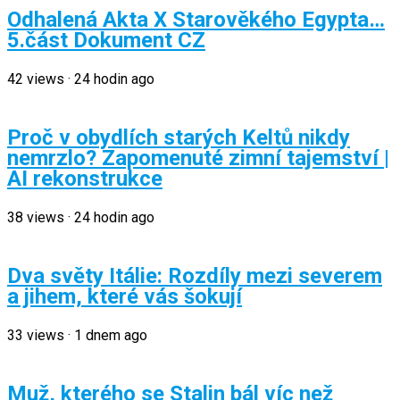
Odhalená Akta X Starověkého Egypta…
5.část Dokument CZ
42
views
·
24 hodin ago
Proč v obydlích starých Keltů nikdy
nemrzlo? Zapomenuté zimní tajemství |
AI rekonstrukce
38
views
·
24 hodin ago
Dva světy Itálie: Rozdíly mezi severem
a jihem, které vás šokují
33
views
·
1 dnem ago
Muž, kterého se Stalin bál víc než