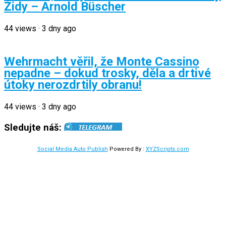
Židy – Arnold Büscher
44
views
·
3 dny ago
Wehrmacht věřil, že Monte Cassino
nepadne – dokud trosky, děla a drtivé
útoky nerozdrtily obranu!
44
views
·
3 dny ago
Sledujte náš:
Social Media Auto Publish
Powered By :
XYZScripts.com