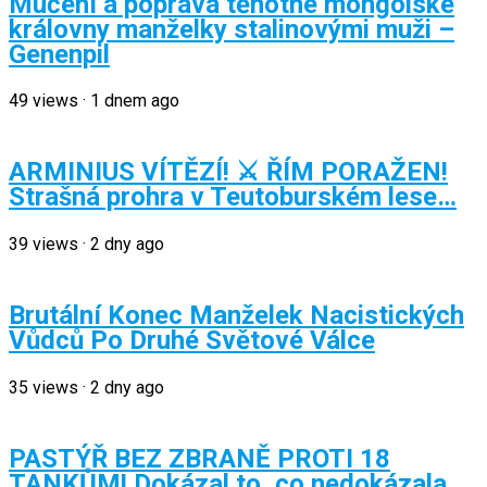
Mučení a poprava těhotné mongolské
královny manželky stalinovými muži –
Genenpil
49
views
·
1 dnem ago
ARMINIUS VÍTĚZÍ! ⚔️ ŘÍM PORAŽEN!
Strašná prohra v Teutoburském lese…
39
views
·
2 dny ago
Brutální Konec Manželek Nacistických
Vůdců Po Druhé Světové Válce
35
views
·
2 dny ago
PASTÝŘ BEZ ZBRANĚ PROTI 18
TANKŮM! Dokázal to, co nedokázala