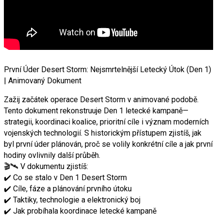
První Úder Desert Storm: Nejsmrtelnější Letecký Útok (Den 1)
| Animovaný Dokument
Zažij začátek operace Desert Storm v animované podobě.
Tento dokument rekonstruuje Den 1 letecké kampaně—
strategii, koordinaci koalice, prioritní cíle i význam moderních
vojenských technologií. S historickým přístupem zjistíš, jak
byl první úder plánován, proč se volily konkrétní cíle a jak první
hodiny ovlivnily další průběh.
🎬🛰️ V dokumentu zjistíš:
✔️ Co se stalo v Den 1 Desert Storm
✔️ Cíle, fáze a plánování prvního útoku
✔️ Taktiky, technologie a elektronický boj
✔️ Jak probíhala koordinace letecké kampaně