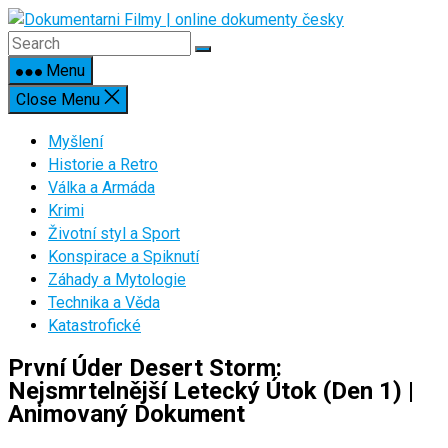
Skip
to
content
Menu
Close Menu
Myšlení
Historie a Retro
Válka a Armáda
Krimi
Životní styl a Sport
Konspirace a Spiknutí
Záhady a Mytologie
Technika a Věda
Katastrofické
První Úder Desert Storm:
Nejsmrtelnější Letecký Útok (Den 1) |
Animovaný Dokument