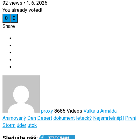
92
views
•
1. 6. 2026
You already voted!
0
0
Share
proxy
8685 Videos
Válka a Armáda
Animovaný
Den
Desert
dokument
letecký
Nejsmrtelnější
První
Storm
úder
utok
Sledujte náš: