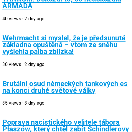
ARMÁDA
40
views
·
2 dny ago
Wehrmacht si myslel, že je předsunutá
základna opuštěná – vtom ze sněhu
vyšlehla palba zblízka!
30
views
·
2 dny ago
Brutální osud německých tankových es
na konci druhé světové války
35
views
·
3 dny ago
Poprava nacistického velitele tábora
Płaszów, který chtěl zabít Schindlerovy