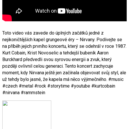
Toto video vás zavede do úplných začátků jedné z
nejikoničtějších kapel grungeové éry – Nirvany. Podívejte se
na příběh jejich prvního koncertu, který se odehrál v roce 1987.
Kurt Cobain, Krist Novoselic a tehdejší bubeník Aaron
Burckhard předvedli svou syrovou energii a zvuk, který
později ovlivnil celou generaci. Tento koncert zachycuje
moment, kdy Nirvana ještě jen začínala objevovat svůj styl, ale
už tehdy bylo jasné, že kapela má něco výjimečného. #music
#czech #metal #rock #storytime #youtube #kurtcobain
#nirvana #rammstein