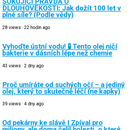
ŠOKUJÍCÍ PRAVDA O
DLOUHOVĚKOSTI: Jak dožít 100 let v
plné síle? (Podle vědy)
28
views
·
22 hodin ago
Vyhoďte ústní vodu! 🧪 Tento olej ničí
bakterie v dásních lépe než chemie
43
views
·
2 dny ago
Proč umíráte od suchých očí – a jediný
olej, který to skutečně léčí (ne kapky)
39
views
·
4 dny ago
Od pekárny ke slávě I Zpíval pro
miliony, ale doma čelil bolesti, o které