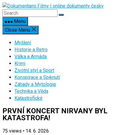
Skip
to
content
Menu
Close Menu
Myšlení
Historie a Retro
Válka a Armáda
Krimi
Životní styl a Sport
Konspirace a Spiknutí
Záhady a Mytologie
Technika a Věda
Katastrofické
PRVNÍ KONCERT NIRVANY BYL
KATASTROFA!
75
views
•
14. 6. 2026