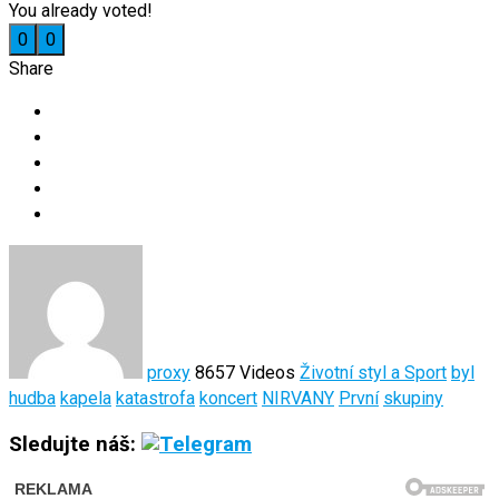
You already voted!
0
0
Share
proxy
8657 Videos
Životní styl a Sport
byl
hudba
kapela
katastrofa
koncert
NIRVANY
První
skupiny
Sledujte náš: