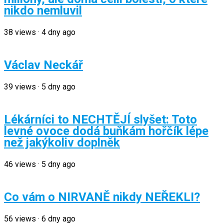
nikdo nemluvil
38
views
·
4 dny ago
Václav Neckář
39
views
·
5 dny ago
Lékárníci to NECHTĚJÍ slyšet: Toto
levné ovoce dodá buňkám hořčík lépe
než jakýkoliv doplněk
46
views
·
5 dny ago
Co vám o NIRVANĚ nikdy NEŘEKLI?
56
views
·
6 dny ago