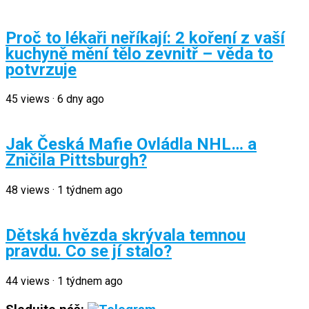
Proč to lékaři neříkají: 2 koření z vaší
kuchyně mění tělo zevnitř – věda to
potvrzuje
45
views
·
6 dny ago
Jak Česká Mafie Ovládla NHL… a
Zničila Pittsburgh?
48
views
·
1 týdnem ago
Dětská hvězda skrývala temnou
pravdu. Co se jí stalo?
44
views
·
1 týdnem ago