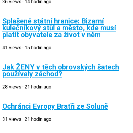
36
views
·
14 hodin ago
Splašené státní hranice: Bizarní
kulečníkový stůl a město, kde musí
platit obyvatele za život v něm
41
views
·
15 hodin ago
Jak ŽENY v těch obrovských šatech
používaly záchod?
28
views
·
21 hodin ago
Ochránci Evropy Bratři ze Soluně
31
views
·
21 hodin ago