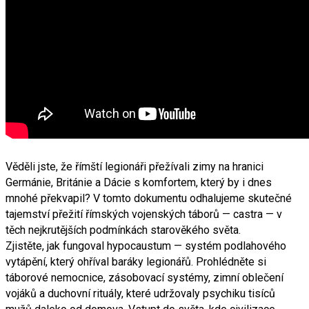
Věděli jste, že římští legionáři přežívali zimy na hranici
Germánie, Británie a Dácie s komfortem, který by i dnes
mnohé překvapil? V tomto dokumentu odhalujeme skutečné
tajemství přežití římských vojenských táborů — castra — v
těch nejkrutějších podmínkách starověkého světa.
Zjistěte, jak fungoval hypocaustum — systém podlahového
vytápění, který ohříval baráky legionářů. Prohlédněte si
táborové nemocnice, zásobovací systémy, zimní oblečení
vojáků a duchovní rituály, které udržovaly psychiku tisíců