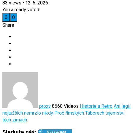
83
views
•
12. 6. 2026
You already voted!
0
0
Share
proxy
8660 Videos
Historie a Retro
Ani
legií
nejtužších
nemrzlo
nikdy
Proč
římských
Táborech
tajemstvi
těch
zimách
Sledujte náš: