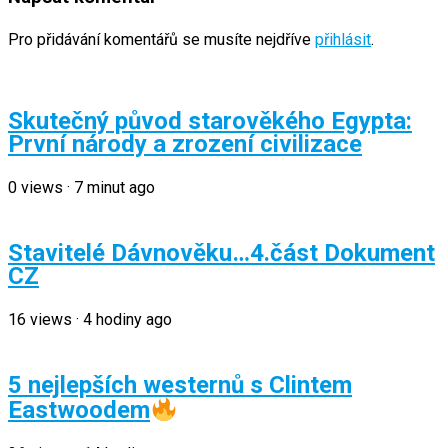
Pro přidávání komentářů se musíte nejdříve
přihlásit
.
Skutečný původ starověkého Egypta:
První národy a zrození civilizace
0
views
·
7 minut ago
Stavitelé Dávnověku…4.část Dokument
CZ
16
views
·
4 hodiny ago
5 nejlepších westernů s Clintem
Eastwoodem