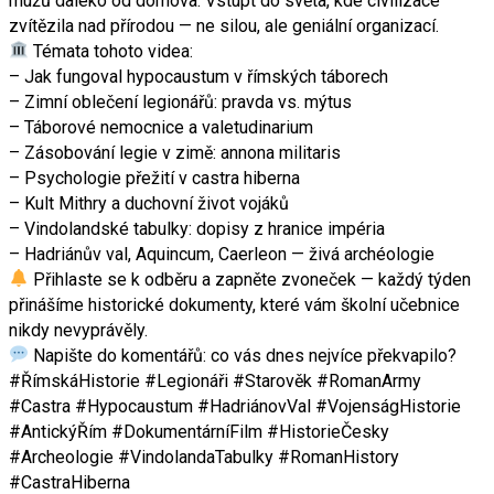
mužů daleko od domova. Vstupt do světa, kde civilizace
zvítězila nad přírodou — ne silou, ale geniální organizací.
Témata tohoto videa:
– Jak fungoval hypocaustum v římských táborech
– Zimní oblečení legionářů: pravda vs. mýtus
– Táborové nemocnice a valetudinarium
– Zásobování legie v zimě: annona militaris
– Psychologie přežití v castra hiberna
– Kult Mithry a duchovní život vojáků
– Vindolandské tabulky: dopisy z hranice impéria
– Hadriánův val, Aquincum, Caerleon — živá archéologie
Přihlaste se k odběru a zapněte zvoneček — každý týden
přinášíme historické dokumenty, které vám školní učebnice
nikdy nevyprávěly.
Napište do komentářů: co vás dnes nejvíce překvapilo?
#ŘímskáHistorie #Legionáři #Starověk #RomanArmy
#Castra #Hypocaustum #HadriánovVal #VojenságHistorie
#AntickýŘím #DokumentárníFilm #HistorieČesky
#Archeologie #VindolandaTabulky #RomanHistory
#CastraHiberna