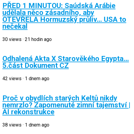
PŘED 1 MINUTOU: Saúdská Arábie
udělala něco zásadního, aby
OTEVŘELA Hormuzský průliv… USA to
nečekal
30
views
·
21 hodin ago
Odhalená Akta X Starověkého Egypta…
5.část Dokument CZ
42
views
·
1 dnem ago
Proč v obydlích starých Keltů nikdy
nemrzlo? Zapomenuté zimní tajemství |
AI rekonstrukce
38
views
·
1 dnem ago