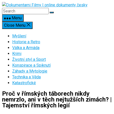
Skip
to
content
Menu
Close Menu
Myšlení
Historie a Retro
Válka a Armáda
Krimi
Životní styl a Sport
Konspirace a Spiknutí
Záhady a Mytologie
Technika a Věda
Katastrofické
Proč v římských táborech nikdy
nemrzlo, ani v těch nejtužších zimách? |
Tajemství římských legií