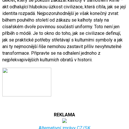
dekret, který se pokusil zakázat kalhoty v samotném Římě –
akt odhalující hlubokou úzkost civilizace, která cítila, jak se její
identita rozpadá. Nejpozoruhodnější je však konečný zvrat:
během pouhého století od zákazu se kalhoty staly na
císařském dvoře povinnou součástí uniformy. Toto není jen
příběh o módě. Je to okno do toho, jak se civilizace definují,
jak se praktické potřeby střetávají s kulturními symboly a jak
ani ty nejmocnější říše nemohou zastavit příliv nevyhnutelné
transformace. Připravte se na odhalení jednoho z
nejpřekvapivějších kulturních obratů v historii.
REKLAMA
Alternativní zprávy CZ/SK