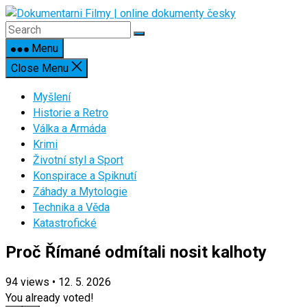
Skip
to
content
Menu
Close Menu
Myšlení
Historie a Retro
Válka a Armáda
Krimi
Životní styl a Sport
Konspirace a Spiknutí
Záhady a Mytologie
Technika a Věda
Katastrofické
Proč Římané odmítali nosit kalhoty
94
views
•
12. 5. 2026
You already voted!