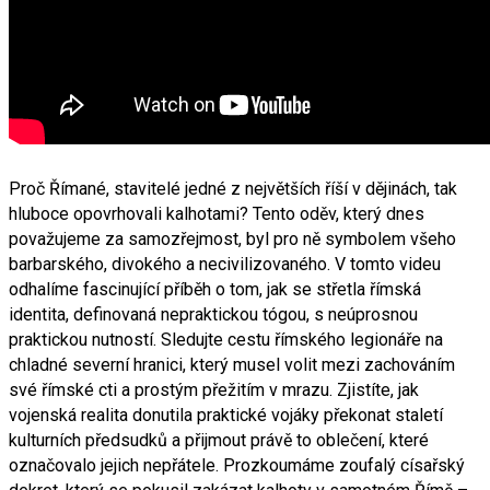
Proč Římané, stavitelé jedné z největších říší v dějinách, tak
hluboce opovrhovali kalhotami? Tento oděv, který dnes
považujeme za samozřejmost, byl pro ně symbolem všeho
barbarského, divokého a necivilizovaného. V tomto videu
odhalíme fascinující příběh o tom, jak se střetla římská
identita, definovaná nepraktickou tógou, s neúprosnou
praktickou nutností. Sledujte cestu římského legionáře na
chladné severní hranici, který musel volit mezi zachováním
své římské cti a prostým přežitím v mrazu. Zjistíte, jak
vojenská realita donutila praktické vojáky překonat staletí
kulturních předsudků a přijmout právě to oblečení, které
označovalo jejich nepřátele. Prozkoumáme zoufalý císařský