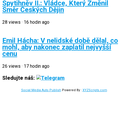
Spytihněv II.: Vládce, Který Změnil
Směr Českých Dějin
28
views
·
16 hodin ago
Emil Hácha: V nelidské době dělal, co
mohl, aby nakonec zaplatil nejvyšší
cenu
26
views
·
17 hodin ago
Sledujte náš:
Social Media Auto Publish
Powered By :
XYZScripts.com