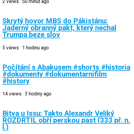
2
views
·
50 minut ago
Skrytý hovor MBS do Pákistánu:
Jaderný obranný pakt, který nechal
Trumpa beze slov
5
views
·
1 hodinu ago
Počítání s Abakusem #shorts #historia
#dokumenty #dokumentarnifilm
#history
14
views
·
3 hodiny ago
Bitva u Issu: Takto Alexandr Veliký
ROZDRTIL obří perskou past (333 př. n.
l.)