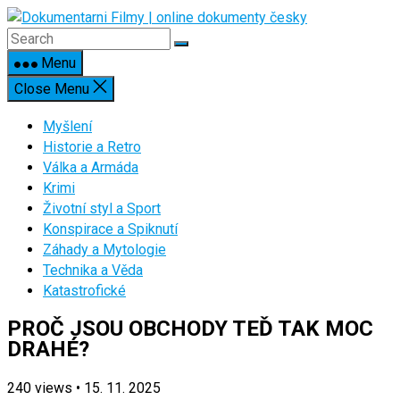
Skip
to
content
Menu
Close Menu
Myšlení
Historie a Retro
Válka a Armáda
Krimi
Životní styl a Sport
Konspirace a Spiknutí
Záhady a Mytologie
Technika a Věda
Katastrofické
PROČ JSOU OBCHODY TEĎ TAK MOC
DRAHÉ?
240
views
•
15. 11. 2025