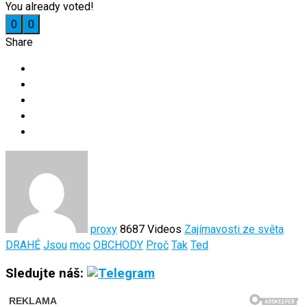
You already voted!
0
0
Share
proxy
8687 Videos
Zajímavosti ze světa
DRAHÉ
Jsou
moc
OBCHODY
Proč
Tak
Ted
Sledujte náš: