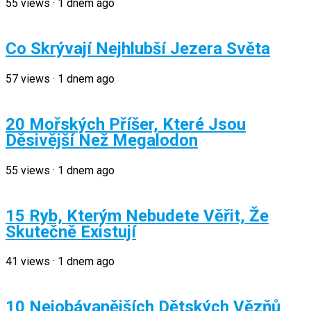
55
views
·
1 dnem ago
Co Skrývají Nejhlubší Jezera Světa
57
views
·
1 dnem ago
20 Mořských Příšer, Které Jsou
Děsivější Než Megalodon
55
views
·
1 dnem ago
15 Ryb, Kterým Nebudete Věřit, Že
Skutečně Existují
41
views
·
1 dnem ago
10 Nejobávanějších Dětských Vězňů