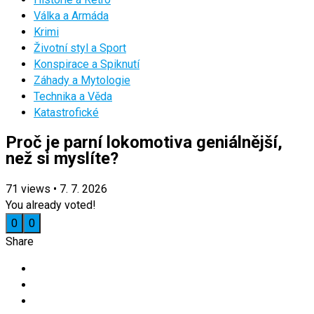
Válka a Armáda
Krimi
Životní styl a Sport
Konspirace a Spiknutí
Záhady a Mytologie
Technika a Věda
Katastrofické
Proč je parní lokomotiva geniálnější,
než si myslíte?
71
views
•
7. 7. 2026
You already voted!
0
0
Share