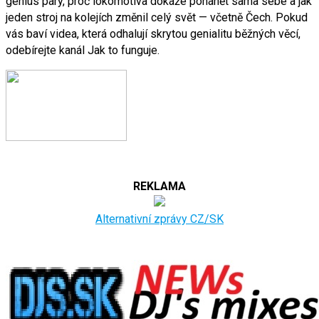
génius páry, proč lokomotiva dokáže pohánět sama sebe a jak
jeden stroj na kolejích změnil celý svět — včetně Čech. Pokud
vás baví videa, která odhalují skrytou genialitu běžných věcí,
odebírejte kanál Jak to funguje.
REKLAMA
Alternativní zprávy CZ/SK