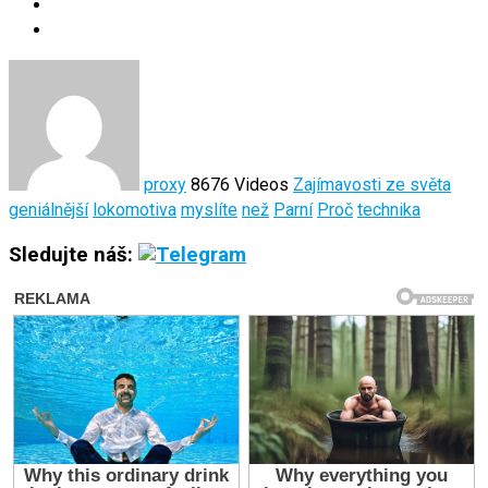
proxy
8676 Videos
Zajímavosti ze světa
geniálnější
lokomotiva
myslíte
než
Parní
Proč
technika
Sledujte náš: