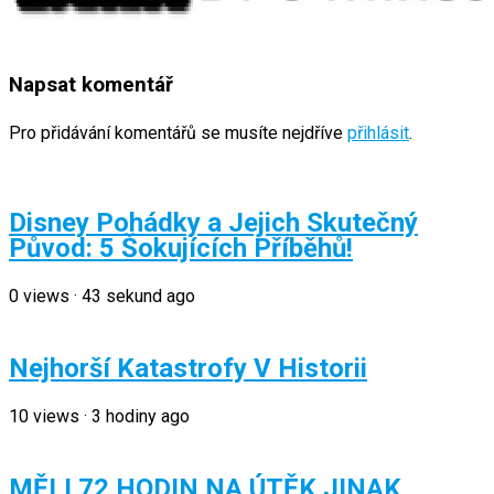
Napsat komentář
Pro přidávání komentářů se musíte nejdříve
přihlásit
.
Disney Pohádky a Jejich Skutečný
Původ: 5 Šokujících Příběhů!
0
views
·
43 sekund ago
Nejhorší Katastrofy V Historii
10
views
·
3 hodiny ago
MĚLI 72 HODIN NA ÚTĚK JINAK