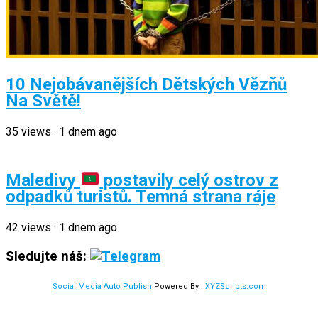
10 Nejobávanějších Dětských Vězňů
Na Světě!
35
views
·
1 dnem ago
Maledivy
postavily celý ostrov z
odpadků turistů. Temná strana ráje
42
views
·
1 dnem ago
Sledujte náš:
Social Media Auto Publish
Powered By :
XYZScripts.com