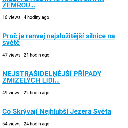
ZEMŘOU…
16
views
·
4 hodiny ago
Proč je ranvej nejsložitější silnice na
světě
47
views
·
21 hodin ago
NEJSTRAŠIDELNĚJŠÍ PŘÍPADY
ZMIZELÝCH LIDÍ…
49
views
·
22 hodin ago
Co Skrývají Nejhlubší Jezera Světa
54
views
·
24 hodin ago