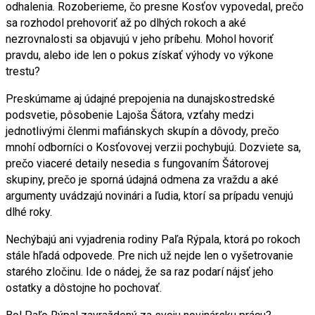
odhalenia. Rozoberieme, čo presne Kosťov vypovedal, prečo
sa rozhodol prehovoriť až po dlhých rokoch a aké
nezrovnalosti sa objavujú v jeho príbehu. Mohol hovoriť
pravdu, alebo ide len o pokus získať výhody vo výkone
trestu?
Preskúmame aj údajné prepojenia na dunajskostredské
podsvetie, pôsobenie Lajoša Šátora, vzťahy medzi
jednotlivými členmi mafiánskych skupín a dôvody, prečo
mnohí odborníci o Kosťovovej verzii pochybujú. Dozviete sa,
prečo viaceré detaily nesedia s fungovaním Šátorovej
skupiny, prečo je sporná údajná odmena za vraždu a aké
argumenty uvádzajú novinári a ľudia, ktorí sa prípadu venujú
dlhé roky.
Nechýbajú ani vyjadrenia rodiny Paľa Rýpala, ktorá po rokoch
stále hľadá odpovede. Pre nich už nejde len o vyšetrovanie
starého zločinu. Ide o nádej, že sa raz podarí nájsť jeho
ostatky a dôstojne ho pochovať.