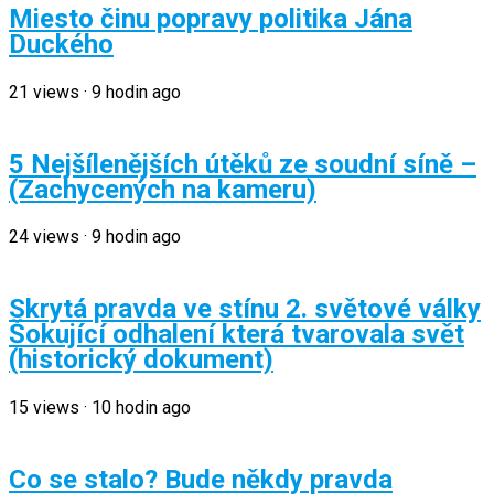
Miesto činu popravy politika Jána
Duckého
21
views
·
9 hodin ago
5 Nejšílenějších útěků ze soudní síně –
(Zachycených na kameru)
24
views
·
9 hodin ago
Skrytá pravda ve stínu 2. světové války
Šokující odhalení která tvarovala svět
(historický dokument)
15
views
·
10 hodin ago
Co se stalo? Bude někdy pravda