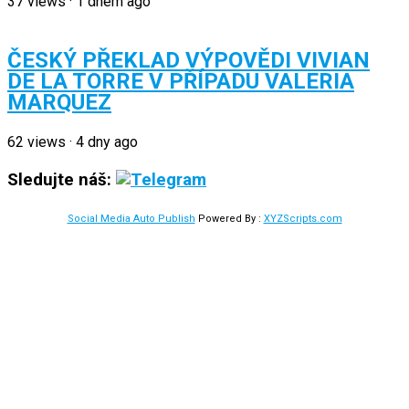
37
views
·
1 dnem ago
ČESKÝ PŘEKLAD VÝPOVĚDI VIVIAN
DE LA TORRE V PŘÍPADU VALERIA
MARQUEZ
62
views
·
4 dny ago
Sledujte náš:
Social Media Auto Publish
Powered By :
XYZScripts.com