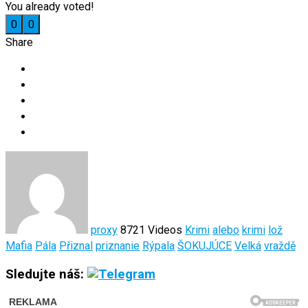
You already voted!
0
0
Share
proxy
8721 Videos
Krimi
alebo
krimi
lož
Mafia
Pála
Přiznal
priznanie
Rýpala
ŠOKUJÚCE
Velká
vraždě
Sledujte náš: