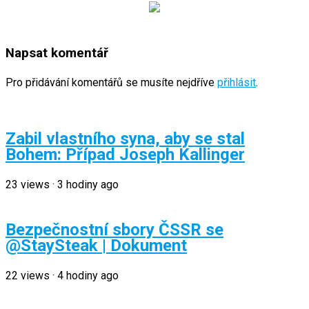
Napsat komentář
Pro přidávání komentářů se musíte nejdříve
přihlásit
.
Zabil vlastního syna, aby se stal
Bohem: Případ Joseph Kallinger
23
views
·
3 hodiny ago
Bezpečnostní sbory ČSSR se
@StaySteak | Dokument
22
views
·
4 hodiny ago