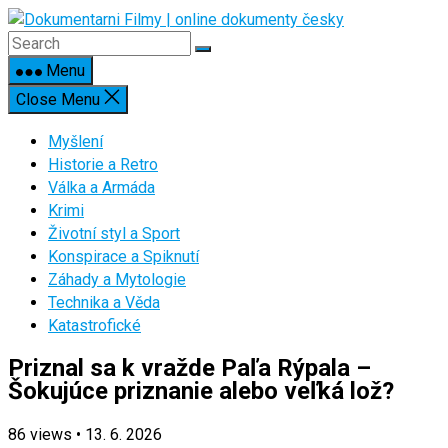
Skip
to
content
Menu
Close Menu
Myšlení
Historie a Retro
Válka a Armáda
Krimi
Životní styl a Sport
Konspirace a Spiknutí
Záhady a Mytologie
Technika a Věda
Katastrofické
Priznal sa k vražde Paľa Rýpala –
Šokujúce priznanie alebo veľká lož?
86
views
•
13. 6. 2026