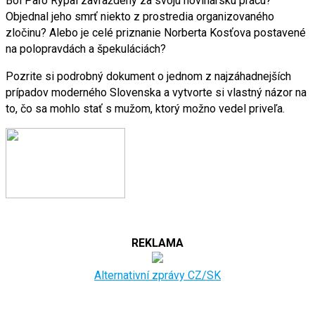
Bol Paľo Rýpal zavraždený za svoju novinársku prácu?
Objednal jeho smrť niekto z prostredia organizovaného
zločinu? Alebo je celé priznanie Norberta Kosťova postavené
na polopravdách a špekuláciách?
Pozrite si podrobný dokument o jednom z najzáhadnejších
prípadov moderného Slovenska a vytvorte si vlastný názor na
to, čo sa mohlo stať s mužom, ktorý možno vedel priveľa.
REKLAMA
Alternativní zprávy CZ/SK