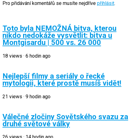
Pro přidávání komentářů se musíte nejdříve
přihlásit
.
Toto byla NEMOŽNÁ bitva, kterou
nikdo nedokáže vysvětlit: bitva u
Montgisardu | 500 vs. 26 000
18
views
·
6 hodin ago
Nejlepší filmy a seriály o řecké
mytologii, které prostě musíš vidět!
21
views
·
9 hodin ago
Válečné zločiny Sovětského svazu za
druhé světové války
26
views
·
14 hodin ago