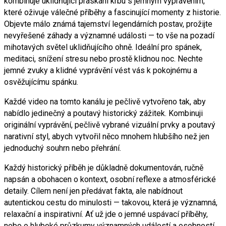
kombinuje uklidňující praskání krbu s jemným vyprávěním,
které oživuje válečné příběhy a fascinující momenty z historie.
Objevte málo známá tajemství legendárních postav, prožijte
nevyřešené záhady a významné události — to vše na pozadí
mihotavých světel uklidňujícího ohně. Ideální pro spánek,
meditaci, snížení stresu nebo prostě klidnou noc. Nechte
jemné zvuky a klidné vyprávění vést vás k pokojnému a
osvěžujícímu spánku.
Každé video na tomto kanálu je pečlivě vytvořeno tak, aby
nabídlo jedinečný a poutavý historický zážitek. Kombinuji
originální vyprávění, pečlivě vybrané vizuální prvky a poutavý
narativní styl, abych vytvořil něco mnohem hlubšího než jen
jednoduchý souhrn nebo přehrání.
Každý historický příběh je důkladně dokumentován, ručně
napsán a obohacen o kontext, osobní reflexe a atmosférické
detaily. Cílem není jen předávat fakta, ale nabídnout
autentickou cestu do minulosti — takovou, která je významná,
relaxační a inspirativní. Ať už jde o jemné uspávací příběhy,
nebo o hluboké průzkumy významných událostí a osobností,