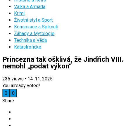
Válka a Armáda
Krimi
Životní styl a Sport
Konspirace a Spiknutí
Záhady a Mytologie
Technika a Věda
Katastrofické
Princezna tak ošklivá, že Jindřich VIII.
nemohl „podat výkon“
235
views
•
14. 11. 2025
You already voted!
0
0
Share