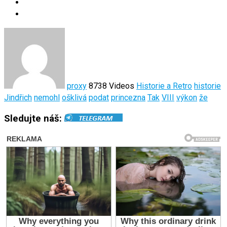
proxy
8738 Videos
Historie a Retro
historie
Jindřich
nemohl
ošklivá
podat
princezna
Tak
VIII
výkon
že
Sledujte náš: