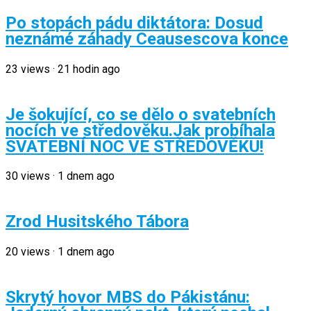
Po stopách pádu diktátora: Dosud
neznámé záhady Ceausescova konce
23
views
·
21 hodin ago
Je šokující, co se dělo o svatebních
nocích ve středověku.Jak probíhala
SVATEBNÍ NOC VE STŘEDOVĚKU!
30
views
·
1 dnem ago
Zrod Husitského Tábora
20
views
·
1 dnem ago
Skrytý hovor MBS do Pákistánu: