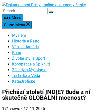
Skip
to
content
Menu
Close Menu
Myšlení
Historie a Retro
Válka a Armáda
Krimi
Životní styl a Sport
Konspirace a Spiknutí
Záhady a Mytologie
Technika a Věda
Katastrofické
Přichází století INDIE? Bude z ní
skutečně GLOBÁLNÍ mocnost?
171
views
•
12. 11. 2025