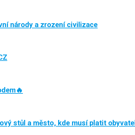
í národy a zrození civilizace
CZ
oodem🔥
kový stůl a město, kde musí platit obyvate