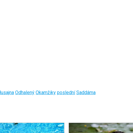
usajna
Odhalený
Okamžiky
poslední
Saddáma