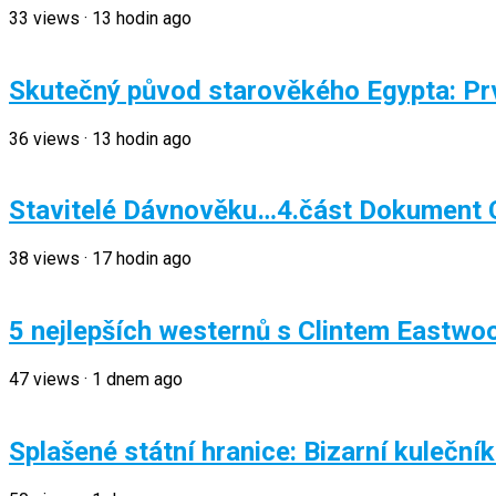
33
views
·
13 hodin ago
Skutečný původ starověkého Egypta: Prvn
36
views
·
13 hodin ago
Stavitelé Dávnověku…4.část Dokument 
38
views
·
17 hodin ago
5 nejlepších westernů s Clintem Eastw
47
views
·
1 dnem ago
Splašené státní hranice: Bizarní kuleční