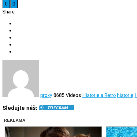
0
0
Share
proxy
8685 Videos
Historie a Retro
historie
H
Sledujte náš: