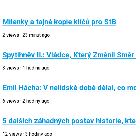
Milenky a tajné kopie klíčů pro StB
2
views
·
23 minut ago
Spytihněv II.: Vládce, Který Změnil Směr
3
views
·
1 hodinu ago
Emil Hácha: V nelidské době dělal, co mo
6
views
·
2 hodiny ago
5 dalších záhadných postav historie, kt
12
views
·
3 hodiny ago