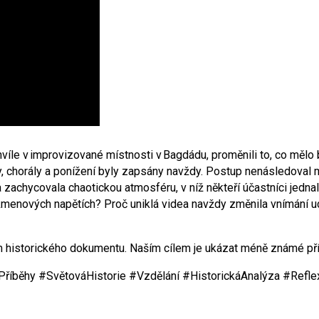
íle v improvizované místnosti v Bagdádu, proměnili to, co mělo 
y, chorály a ponížení byly zapsány navždy. Postup nenásledoval 
 zachycovala chaotickou atmosféru, v níž někteří účastníci jedn
v kmenových napětích? Proč uniklá videa navždy změnila vnímání u
vím historického dokumentu. Naším cílem je ukázat méně známé pří
Příběhy #SvětováHistorie #Vzdělání #HistorickáAnalýza #Refl