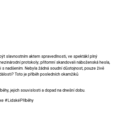
být slavnostním aktem spravedlnosti, ve spektákl plný
mezinárodní protokoly; přítomní skandovali náboženská hesla,
ali s nadšením. Nebyla žádná soudní důstojnost, pouze živě
dálosti? Toto je příběh posledních okamžiků
běhy, jejich souvislosti a dopad na dnešní dobu.
exe #LidskéPříběhy