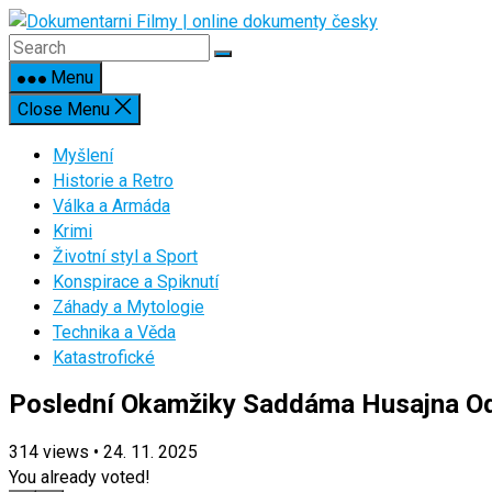
Skip
to
content
Menu
Close Menu
Myšlení
Historie a Retro
Válka a Armáda
Krimi
Životní styl a Sport
Konspirace a Spiknutí
Záhady a Mytologie
Technika a Věda
Katastrofické
Poslední Okamžiky Saddáma Husajna O
314
views
•
24. 11. 2025
You already voted!