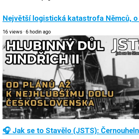
Největší logistická katastrofa Němců, o
16
views
·
6 hodin ago
🎧 Jak se to Stavělo (JSTS): Černouhelný 