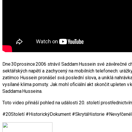
Dne 30 prosince 2006 strávil Saddam Hussein své závěrečné chv
sektářských napětí a zachycený na mobilních telefonech: urážk
zatímco Hussein pronášel svá poslední slova, a uniklá nahrávka
vysílané klima pomsty. Jak mohl oficiální akt skončit upleten 
Saddama Husseina.
Toto video přináší pohled na události 20. století prostřednict
#20Století #HistorickýDokument #SkrytáHistorie #Nevyřčené