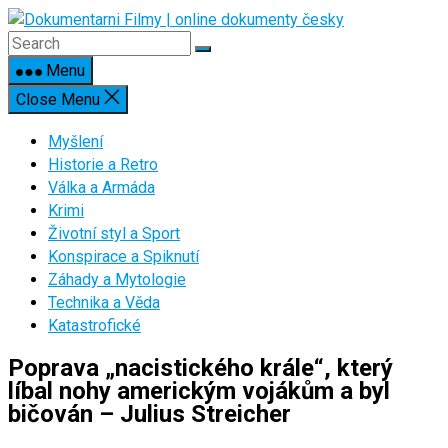
Skip
to
content
Menu
Close Menu
Myšlení
Historie a Retro
Válka a Armáda
Krimi
Životní styl a Sport
Konspirace a Spiknutí
Záhady a Mytologie
Technika a Věda
Katastrofické
Poprava „nacistického krále“, který
líbal nohy americkým vojákům a byl
bičován – Julius Streicher