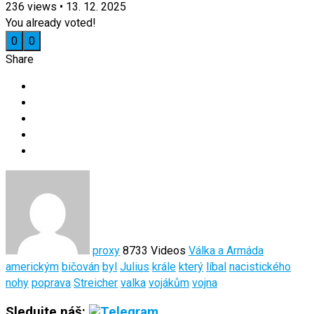
236
views
•
13. 12. 2025
You already voted!
0
0
Share
proxy
8733 Videos
Válka a Armáda
americkým
bičován
byl
Julius
krále
který
líbal
nacistického
nohy
poprava
Streicher
valka
vojákům
vojna
Sledujte náš: