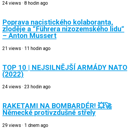
24
views
·
8 hodin ago
Poprava nacistického kolaboranta,
zloděje a “Führera nizozemského lidu“
– Anton Mussert
21
views
·
11 hodin ago
TOP 10 | NEJSILNĚJŠÍ ARMÁDY NATO
(2022)
24
views
·
23 hodin ago
RAKETAMI NA BOMBARDÉR! 💥🚀
Německé protivzdušné střely
29
views
·
1 dnem ago