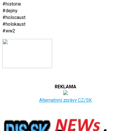
#historie
#dejiny
#holocaust
#holokaust
#ww2
REKLAMA
Alternativní zprávy CZ/SK