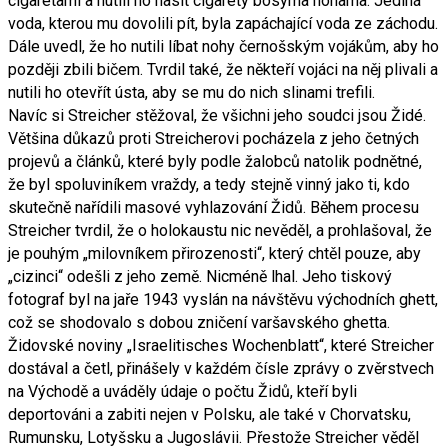
cigaretami a nutili ho hasit cigarety bosýma nohama. Jediná
voda, kterou mu dovolili pít, byla zapáchající voda ze záchodu.
Dále uvedl, že ho nutili líbat nohy černošským vojákům, aby ho
později zbili bičem. Tvrdil také, že někteří vojáci na něj plivali a
nutili ho otevřít ústa, aby se mu do nich slinami trefili.
Navíc si Streicher stěžoval, že všichni jeho soudci jsou Židé.
Většina důkazů proti Streicherovi pocházela z jeho četných
projevů a článků, které byly podle žalobců natolik podnětné,
že byl spoluviníkem vraždy, a tedy stejně vinný jako ti, kdo
skutečně nařídili masové vyhlazování Židů. Během procesu
Streicher tvrdil, že o holokaustu nic nevěděl, a prohlašoval, že
je pouhým „milovníkem přirozenosti“, který chtěl pouze, aby
„cizinci“ odešli z jeho země. Nicméně lhal. Jeho tiskový
fotograf byl na jaře 1943 vyslán na návštěvu východních ghett,
což se shodovalo s dobou zničení varšavského ghetta.
Židovské noviny „Israelitisches Wochenblatt“, které Streicher
dostával a četl, přinášely v každém čísle zprávy o zvěrstvech
na Východě a uváděly údaje o počtu Židů, kteří byli
deportováni a zabiti nejen v Polsku, ale také v Chorvatsku,
Rumunsku, Lotyšsku a Jugoslávii. Přestože Streicher věděl