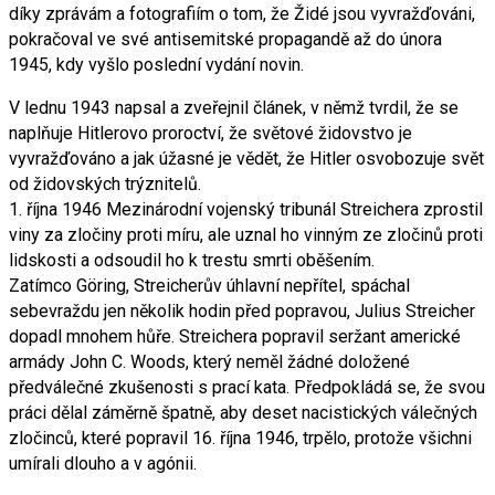
díky zprávám a fotografiím o tom, že Židé jsou vyvražďováni,
pokračoval ve své antisemitské propagandě až do února
1945, kdy vyšlo poslední vydání novin.
V lednu 1943 napsal a zveřejnil článek, v němž tvrdil, že se
naplňuje Hitlerovo proroctví, že světové židovstvo je
vyvražďováno a jak úžasné je vědět, že Hitler osvobozuje svět
od židovských trýznitelů.
1. října 1946 Mezinárodní vojenský tribunál Streichera zprostil
viny za zločiny proti míru, ale uznal ho vinným ze zločinů proti
lidskosti a odsoudil ho k trestu smrti oběšením.
Zatímco Göring, Streicherův úhlavní nepřítel, spáchal
sebevraždu jen několik hodin před popravou, Julius Streicher
dopadl mnohem hůře. Streichera popravil seržant americké
armády John C. Woods, který neměl žádné doložené
předválečné zkušenosti s prací kata. Předpokládá se, že svou
práci dělal záměrně špatně, aby deset nacistických válečných
zločinců, které popravil 16. října 1946, trpělo, protože všichni
umírali dlouho a v agónii.