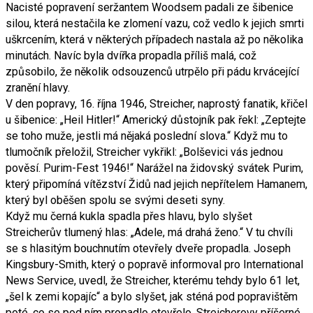
Nacisté popravení seržantem Woodsem padali ze šibenice
silou, která nestačila ke zlomení vazu, což vedlo k jejich smrti
uškrcením, která v některých případech nastala až po několika
minutách. Navíc byla dvířka propadla příliš malá, což
způsobilo, že několik odsouzenců utrpělo při pádu krvácející
zranění hlavy.
V den popravy, 16. října 1946, Streicher, naprostý fanatik, křičel
u šibenice: „Heil Hitler!“ Americký důstojník pak řekl: „Zeptejte
se toho muže, jestli má nějaká poslední slova.“ Když mu to
tlumočník přeložil, Streicher vykřikl: „Bolševici vás jednou
pověsí. Purim-Fest 1946!“ Narážel na židovský svátek Purim,
který připomíná vítězství Židů nad jejich nepřítelem Hamanem,
který byl oběšen spolu se svými deseti syny.
Když mu černá kukla spadla přes hlavu, bylo slyšet
Streicherův tlumený hlas: „Adele, má drahá ženo.“ V tu chvíli
se s hlasitým bouchnutím otevřely dveře propadla. Joseph
Kingsbury-Smith, který o popravě informoval pro International
News Service, uvedl, že Streicher, kterému tehdy bylo 61 let,
„šel k zemi kopajíc“ a bylo slyšet, jak sténá pod popravištěm
poté, co se pod ním propadlo otevřelo. Streicherovy příšerné