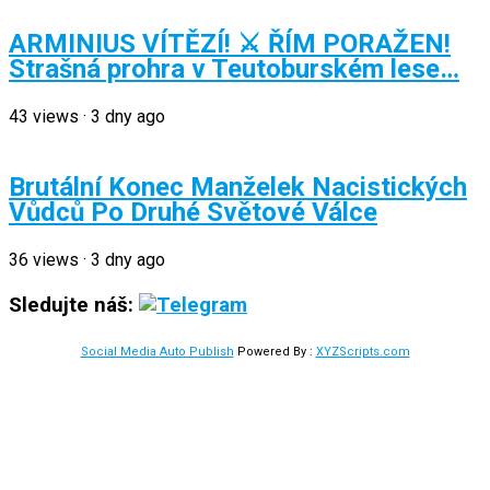
ARMINIUS VÍTĚZÍ! ⚔️ ŘÍM PORAŽEN!
Strašná prohra v Teutoburském lese…
43
views
·
3 dny ago
Brutální Konec Manželek Nacistických
Vůdců Po Druhé Světové Válce
36
views
·
3 dny ago
Sledujte náš:
Social Media Auto Publish
Powered By :
XYZScripts.com