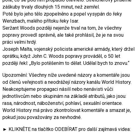
záškuby trvaly dlouhých 15 minut, než zemřel.
Poté bylo jeho tělo zpopelněno a popel vysypán do řeky
Wenzbach, malého přítoku řeky Isar.
Seržant Woods později nejenže trval na tom, že všechny
popravy provedl správně, ale také prohlásil, že je na svou
práci velmi hrdý.
Joseph Malta, vojenský policista americké armády, který držel
oprátku, když John C. Woods popravy prováděl, o 50 let
později řekl: „Bylo potěšením to dělat. Udělal bych to znovu.“
Upozornění: Všechny níže uvedené názory a komentáře jsou
od členů veřejnosti a neodrážejí názory kanálu World History.
Neakceptujeme propagaci násilí nebo nenávisti vůči
jednotlivcům nebo skupinám na základě atributů, jako jsou:
rasa, národnost, náboženství, pohlaví, sexuální orientace.
World History má právo zkontrolovat komentáře a smazat je,
pokud jsou považovány za nevhodné.
► KLIKNĚTE na tlačítko ODEBÍRAT pro další zajímavá videa: