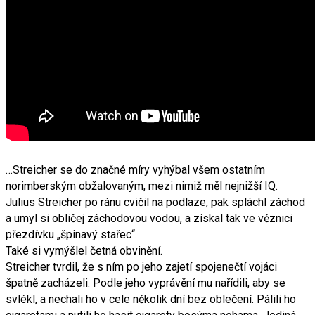
…Streicher se do značné míry vyhýbal všem ostatním
norimberským obžalovaným, mezi nimiž měl nejnižší IQ.
Julius Streicher po ránu cvičil na podlaze, pak spláchl záchod
a umyl si obličej záchodovou vodou, a získal tak ve věznici
přezdívku „špinavý stařec“.
Také si vymýšlel četná obvinění.
Streicher tvrdil, že s ním po jeho zajetí spojenečtí vojáci
špatně zacházeli. Podle jeho vyprávění mu nařídili, aby se
svlékl, a nechali ho v cele několik dní bez oblečení. Pálili ho