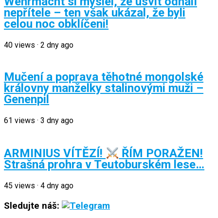
Wehrmacht si myslel, že úsvit odhalí
nepřítele – ten však ukázal, že byli
celou noc obklíčeni!
40
views
·
2 dny ago
Mučení a poprava těhotné mongolské
královny manželky stalinovými muži –
Genenpil
61
views
·
3 dny ago
ARMINIUS VÍTĚZÍ!
ŘÍM PORAŽEN!
Strašná prohra v Teutoburském lese…
45
views
·
4 dny ago
Sledujte náš: