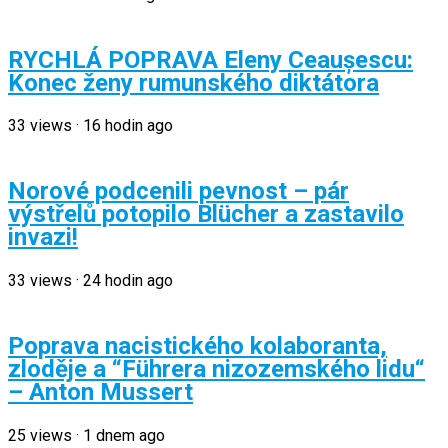
RYCHLÁ POPRAVA Eleny Ceaușescu:
Konec ženy rumunského diktátora
33
views
·
16 hodin ago
Norové podcenili pevnost – pár
výstřelů potopilo Blücher a zastavilo
invazi!
33
views
·
24 hodin ago
Poprava nacistického kolaboranta,
zloděje a “Führera nizozemského lidu“
– Anton Mussert
25
views
·
1 dnem ago