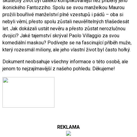
skutečný život byl daleko komplikovanější než příběhy jeho
ikonického Fantozziho. Spolu se svou manželkou Maurou
prožili bouřlivé manželství plné vzestupů i pádů – oba si
nebyli věrní, přesto spolu zůstali neuvěřitelných třiašedesát
let. Jak dokázali ustát nevěru a přesto zůstat nerozlučnou
dvojicí? Jaké tajemství skrýval Paolo Villaggio za svou
komediální maskou? Podívejte se na fascinující příběh muže,
který rozesmál miliony, ale jeho vlastní život byl často hořký.
Dokument neobsahuje všechny informace o této osobě, ale
jenom to nejzajímavější z našeho pohledu. Děkujeme!
REKLAMA