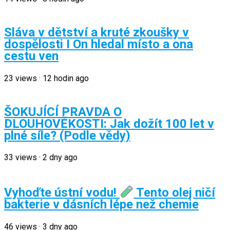
Sláva v dětství a kruté zkoušky v
dospělosti I On hledal místo a ona
cestu ven
23
views
·
12 hodin ago
ŠOKUJÍCÍ PRAVDA O
DLOUHOVĚKOSTI: Jak dožít 100 let v
plné síle? (Podle vědy)
33
views
·
2 dny ago
Vyhoďte ústní vodu!
Tento olej ničí
bakterie v dásních lépe než chemie
46
views
·
3 dny ago