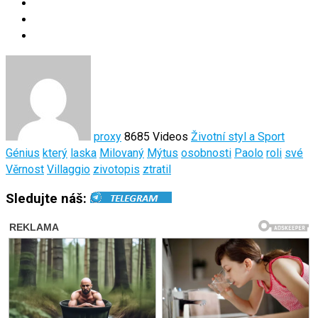
proxy
8685 Videos
Životní styl a Sport
Génius
který
laska
Milovaný
Mýtus
osobnosti
Paolo
roli
své
Věrnost
Villaggio
zivotopis
ztratil
Sledujte náš: