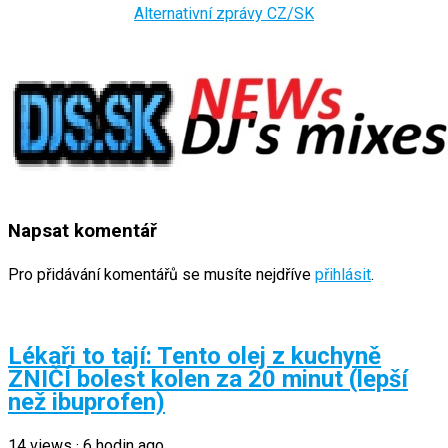
Alternativní zprávy CZ/SK
Napsat komentář
Pro přidávání komentářů se musíte nejdříve
přihlásit
.
Lékaři to tají: Tento olej z kuchyně
ZNIČÍ bolest kolen za 20 minut (lepší
než ibuprofen)
14
views
·
6 hodin ago