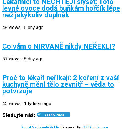
Lékárníci to NECHTĚJÍ slyšet: Toto
levné ovoce dodá buňkám hořčík lépe
než jakýkoliv doplněk
48
views
·
6 dny ago
Co vám o NIRVANĚ nikdy NEŘEKLI?
57
views
·
6 dny ago
Proč to lékaři neříkají: 2 koření z vaší
kuchyně mění tělo zevnitř – věda to
potvrzuje
45
views
·
1 týdnem ago
Sledujte náš:
Social Media Auto Publish
Powered By :
XYZScripts.com