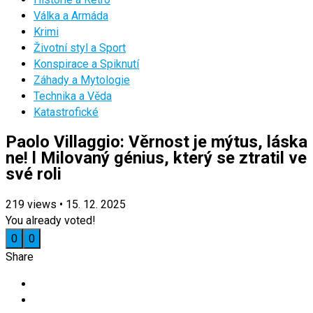
Válka a Armáda
Krimi
Životní styl a Sport
Konspirace a Spiknutí
Záhady a Mytologie
Technika a Věda
Katastrofické
Paolo Villaggio: Věrnost je mýtus, láska
ne! l Milovaný génius, který se ztratil ve
své roli
219
views
•
15. 12. 2025
You already voted!
0
0
Share