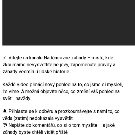
🌌 Vítejte na kanálu Nadčasovné záhady – místě, kde
zkoumáme nevysvětlitelné jevy, zapomenuté pravdy a
záhady vesmíru i lidské historie.
Každé video přináší nový pohled na to, co jsme si mysleli,
že víme. A možná objevíte něco, co změní váš pohled na
svět… navždy.
🔔 Přihlaste se k odběru a prozkoumávejte s námi to, co
věda (zatím) nedokázala vysvětlit.
💬 Napište do komentářů, co si o tom myslíte – a jaké
záhady byste chtěli vidět příště.