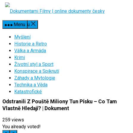
Skip
to
content
Close Menu
Menu
Myšlení
Historie a Retro
Válka a Armáda
Krimi
Životní styl a Sport
Konspirace a Spiknutí
Záhady a Mytologie
Technika a Věda
Katastrofické
Odstranili Z Pouště Miliony Tun Písku – Co Tam
Vlastně Hledají? | Dokument
259
views
You already voted!