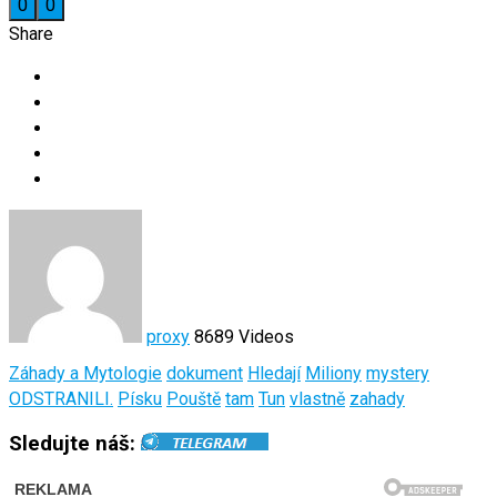
0
0
Share
proxy
8689 Videos
Záhady a Mytologie
dokument
Hledají
Miliony
mystery
ODSTRANILI.
Písku
Pouště
tam
Tun
vlastně
zahady
Sledujte náš: