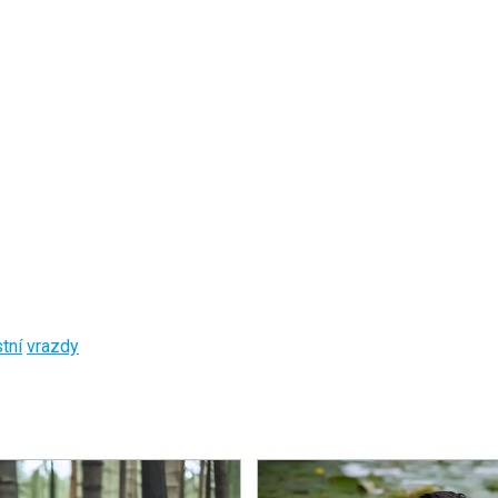
tní
vrazdy