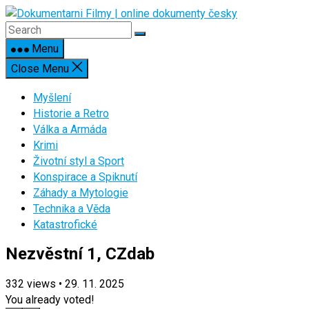
Skip
to
content
Menu
Close Menu
Myšlení
Historie a Retro
Válka a Armáda
Krimi
Životní styl a Sport
Konspirace a Spiknutí
Záhady a Mytologie
Technika a Věda
Katastrofické
Nezvěstní 1, CZdab
332
views
•
29. 11. 2025
You already voted!