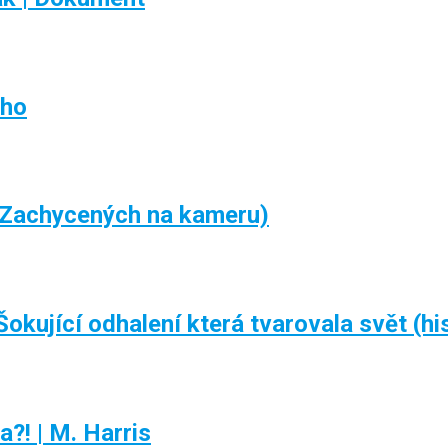
ého
 (Zachycených na kameru)
Šokující odhalení která tvarovala svět (h
?! | M. Harris