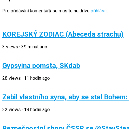
Pro přidávání komentářů se musíte nejdříve
přihlásit
.
KOREJSKÝ ZODIAC (Abeceda strachu)
3
views
·
39 minut ago
Gypsyina pomsta, SKdab
28
views
·
11 hodin ago
Zabil vlastního syna, aby se stal Bohem:
32
views
·
18 hodin ago
Bezpečnostní sbory ČSSR se @StayStea