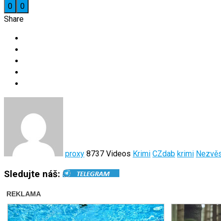
0
0
Share
proxy
8737 Videos
Krimi
CZdab
krimi
Nezvěs
Sledujte náš: