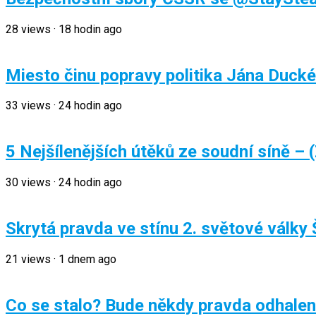
28
views
·
18 hodin ago
Miesto činu popravy politika Jána Duck
33
views
·
24 hodin ago
5 Nejšílenějších útěků ze soudní síně –
30
views
·
24 hodin ago
Skrytá pravda ve stínu 2. světové války 
21
views
·
1 dnem ago
Co se stalo? Bude někdy pravda odhalena