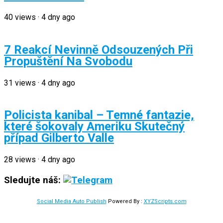
40
views
·
4 dny ago
7 Reakcí Nevinně Odsouzených Při
Propuštění Na Svobodu
31
views
·
4 dny ago
Policista kanibal – Temné fantazie,
které šokovaly Ameriku Skutečný
případ Gilberto Valle
28
views
·
4 dny ago
Sledujte náš:
Social Media Auto Publish
Powered By :
XYZScripts.com