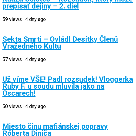
prepísať dejiny – 2. diel
59
views
·
4 dny ago
Sekta Smrti – Ovládl Desítky Členů
Vražedného Kultu
57
views
·
4 dny ago
Už víme VŠE! Padl rozsudek! Vloggerka
Ruby F. u soudu mluvila jako na
Oscarech!
50
views
·
4 dny ago
Miesto činu mafiánskej popravy
Róberta Diniča