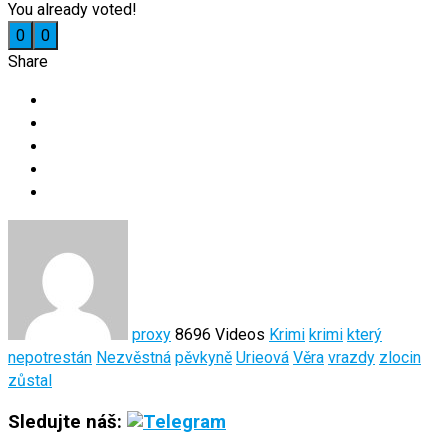
You already voted!
0
0
Share
proxy
8696 Videos
Krimi
krimi
který
nepotrestán
Nezvěstná
pěvkyně
Urieová
Věra
vrazdy
zlocin
zůstal
Sledujte náš: