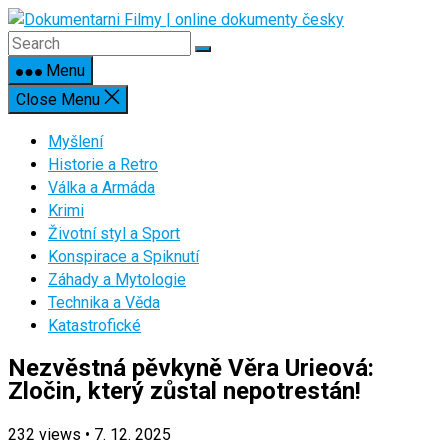
Skip
to
content
Menu
Close Menu
Myšlení
Historie a Retro
Válka a Armáda
Krimi
Životní styl a Sport
Konspirace a Spiknutí
Záhady a Mytologie
Technika a Věda
Katastrofické
Nezvěstná pěvkyně Věra Urieová:
Zločin, který zůstal nepotrestán!
232
views
•
7. 12. 2025