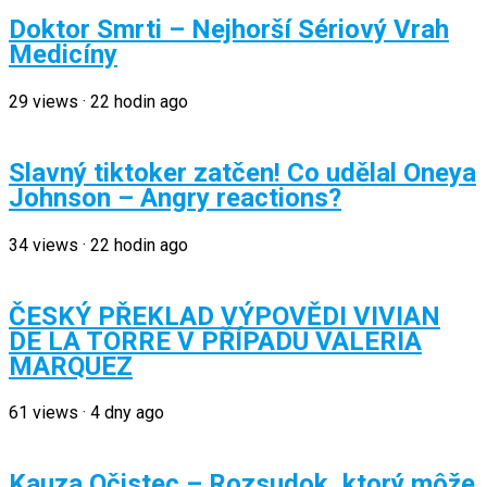
Doktor Smrti – Nejhorší Sériový Vrah
Medicíny
29
views
·
22 hodin ago
Slavný tiktoker zatčen! Co udělal Oneya
Johnson – Angry reactions?
34
views
·
22 hodin ago
ČESKÝ PŘEKLAD VÝPOVĚDI VIVIAN
DE LA TORRE V PŘÍPADU VALERIA
MARQUEZ
61
views
·
4 dny ago
Kauza Očistec – Rozsudok, ktorý môže