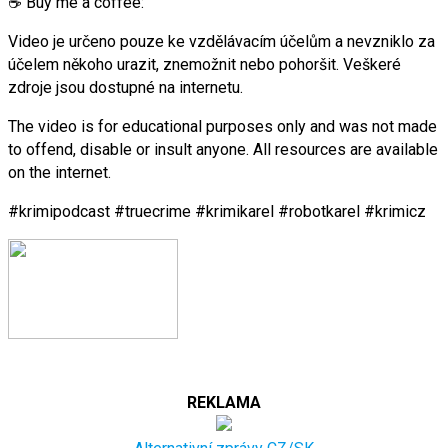
☕ Buy me a coffee:
Video je určeno pouze ke vzdělávacím účelům a nevzniklo za
účelem někoho urazit, znemožnit nebo pohoršit. Veškeré
zdroje jsou dostupné na internetu.
The video is for educational purposes only and was not made
to offend, disable or insult anyone. All resources are available
on the internet.
#krimipodcast #truecrime #krimikarel #robotkarel #krimicz
REKLAMA