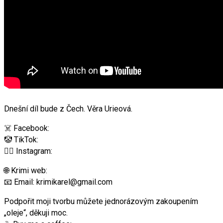
Dnešní díl bude z Čech. Věra Urieová.
☠️ Facebook:
🤡 TikTok:
✌🏼 Instagram:
🌐 Krimi web:
📧 Email: krimikarel@gmail.com
Podpořit moji tvorbu můžete jednorázovým zakoupením
„oleje“, děkuji moc.