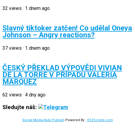
32
views
·
1 dnem ago
Slavný tiktoker zatčen! Co udělal Oneya
Johnson – Angry reactions?
37
views
·
1 dnem ago
ČESKÝ PŘEKLAD VÝPOVĚDI VIVIAN
DE LA TORRE V PŘÍPADU VALERIA
MARQUEZ
62
views
·
4 dny ago
Sledujte náš:
Social Media Auto Publish
Powered By :
XYZScripts.com