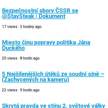
Bezpečnostní sbory ČSSR se
@StaySteak | Dokument
17
views
·
3 hodiny ago
Miesto činu popravy politika Jána
Duckého
20
views
·
8 hodin ago
5 Nejšílenějších útěků ze soudní síně –
(Zachycených na kameru)
22
views
·
9 hodin ago
Skrytá pravda ve stínu 2. světové války