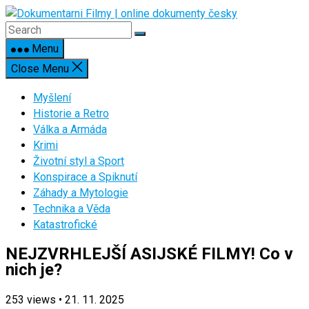
Skip
to
content
Menu
Close Menu
Myšlení
Historie a Retro
Válka a Armáda
Krimi
Životní styl a Sport
Konspirace a Spiknutí
Záhady a Mytologie
Technika a Věda
Katastrofické
NEJZVRHLEJŠÍ ASIJSKÉ FILMY! Co v
nich je?
253
views
•
21. 11. 2025