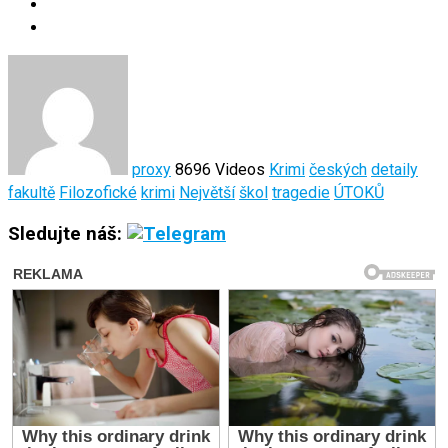
proxy
8696 Videos
Krimi
českých
detaily
fakultě
Filozofické
krimi
Největší
škol
tragedie
ÚTOKŮ
Sledujte náš: