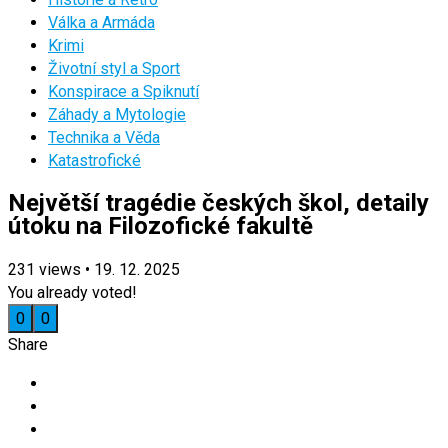
Válka a Armáda
Krimi
Životní styl a Sport
Konspirace a Spiknutí
Záhady a Mytologie
Technika a Věda
Katastrofické
Největší tragédie českých škol, detaily
útoku na Filozofické fakultě
231
views
•
19. 12. 2025
You already voted!
0
0
Share