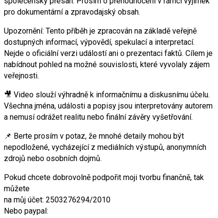
společenský přesah. Prosím o přehodnocení v rámci výjimek
pro dokumentární a zpravodajský obsah.
Upozornění: Tento příběh je zpracován na základě veřejně
dostupných informací, výpovědí, spekulací a interpretací.
Nejde o oficiální verzi událostí ani o prezentaci faktů. Cílem je
nabídnout pohled na možné souvislosti, které vyvolaly zájem
veřejnosti.
🎥 Video slouží výhradně k informačnímu a diskusnímu účelu.
Všechna jména, události a popisy jsou interpretovány autorem
a nemusí odrážet realitu nebo finální závěry vyšetřování.
📌 Berte prosím v potaz, že mnohé detaily mohou být
nepodložené, vycházející z mediálních výstupů, anonymních
zdrojů nebo osobních dojmů.
Pokud chcete dobrovolně podpořit moji tvorbu finančně, tak
můžete
na můj účet: 2503276294/2010
Nebo paypal: