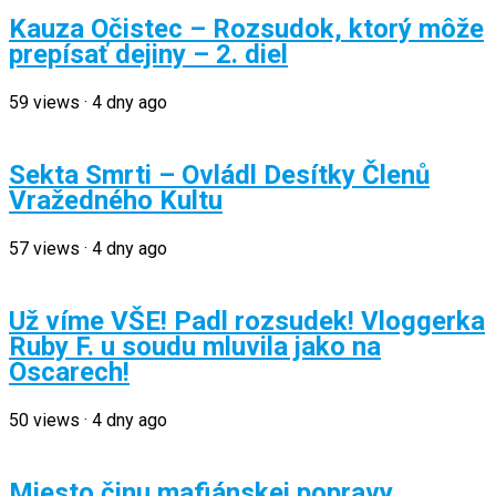
Kauza Očistec – Rozsudok, ktorý môže
prepísať dejiny – 2. diel
59
views
·
4 dny ago
Sekta Smrti – Ovládl Desítky Členů
Vražedného Kultu
57
views
·
4 dny ago
Už víme VŠE! Padl rozsudek! Vloggerka
Ruby F. u soudu mluvila jako na
Oscarech!
50
views
·
4 dny ago
Miesto činu mafiánskej popravy