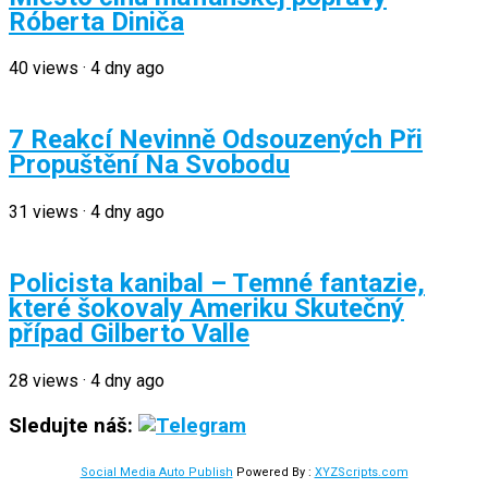
Róberta Diniča
40
views
·
4 dny ago
7 Reakcí Nevinně Odsouzených Při
Propuštění Na Svobodu
31
views
·
4 dny ago
Policista kanibal – Temné fantazie,
které šokovaly Ameriku Skutečný
případ Gilberto Valle
28
views
·
4 dny ago
Sledujte náš:
Social Media Auto Publish
Powered By :
XYZScripts.com