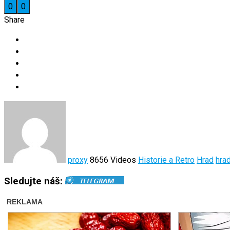
0
0
Share
proxy
8656 Videos
Historie a Retro
Hrad
hra
Sledujte náš: