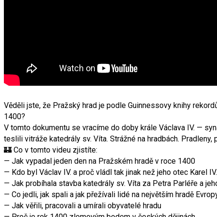
Věděli jste, že Pražský hrad je podle Guinnessovy knihy rekord
1400?
V tomto dokumentu se vracíme do doby krále Václava IV. — syna 
teslili vitráže katedrály sv. Víta. Strážné na hradbách. Pradleny,
🏰 Co v tomto videu zjistíte:
— Jak vypadal jeden den na Pražském hradě v roce 1400
— Kdo byl Václav IV. a proč vládl tak jinak než jeho otec Karel IV.
— Jak probíhala stavba katedrály sv. Víta za Petra Parléře a je
— Co jedli, jak spali a jak přežívali lidé na největším hradě Evrop
— Jak věřili, pracovali a umírali obyvatelé hradu
— Proč je rok 1400 zlomovým bodem v českých dějinách