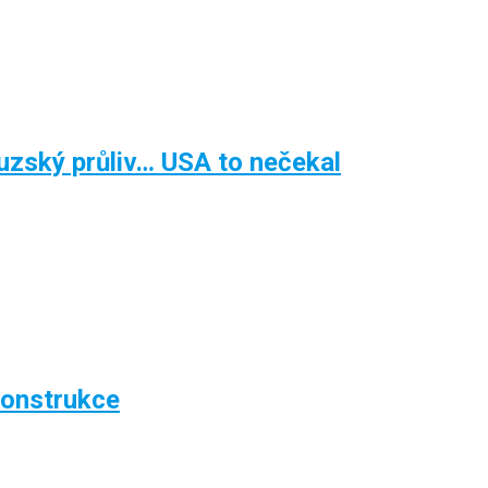
zský průliv… USA to nečekal
konstrukce