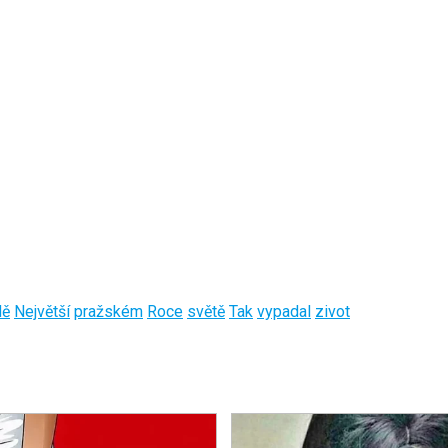
dě
Největší
pražském
Roce
světě
Tak
vypadal
zivot