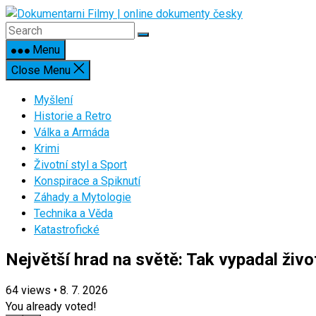
Skip
to
content
Menu
Close Menu
Myšlení
Historie a Retro
Válka a Armáda
Krimi
Životní styl a Sport
Konspirace a Spiknutí
Záhady a Mytologie
Technika a Věda
Katastrofické
Největší hrad na světě: Tak vypadal živ
64
views
•
8. 7. 2026
You already voted!