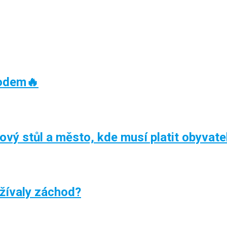
oodem🔥
kový stůl a město, kde musí platit obyvate
žívaly záchod?