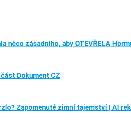
la něco zásadního, aby OTEVŘELA Hormu
.část Dokument CZ
rzlo? Zapomenuté zimní tajemství | AI re