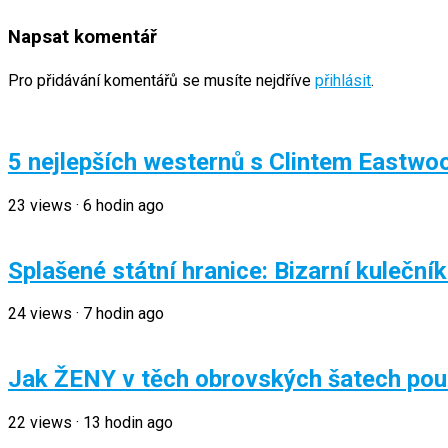
Napsat komentář
Pro přidávání komentářů se musíte nejdříve
přihlásit
.
5 nejlepších westernů s Clintem Eastw
23
views
·
6 hodin ago
Splašené státní hranice: Bizarní kuleční
24
views
·
7 hodin ago
Jak ŽENY v těch obrovských šatech pou
22
views
·
13 hodin ago