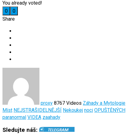
You already voted!
0
0
Share
proxy
8767 Videos
Záhady a Mytologie
Míst
NEJSTRAŠIDELNĚJŠÍ
Nekoukej
noci
OPUŠTĚNÝCH
paranormal
VIDEA
zaahady
Sledujte náš: