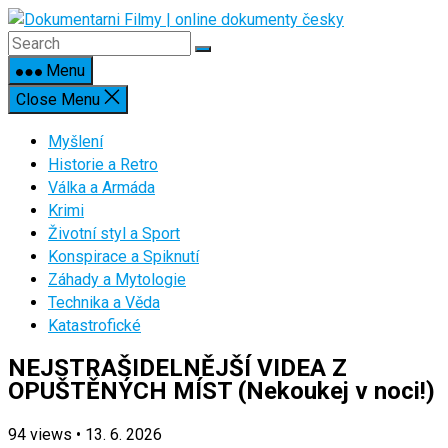
Skip
to
content
Menu
Close Menu
Myšlení
Historie a Retro
Válka a Armáda
Krimi
Životní styl a Sport
Konspirace a Spiknutí
Záhady a Mytologie
Technika a Věda
Katastrofické
NEJSTRAŠIDELNĚJŠÍ VIDEA Z
OPUŠTĚNÝCH MÍST (Nekoukej v noci!)
94
views
•
13. 6. 2026