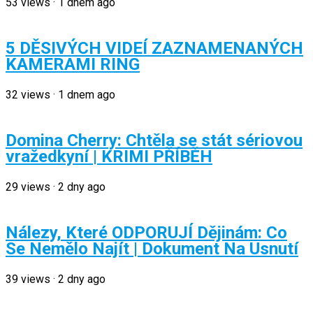
53
views
·
1 dnem ago
5 DĚSIVÝCH VIDEÍ ZAZNAMENANÝCH
KAMERAMI RING
32
views
·
1 dnem ago
Domina Cherry: Chtěla se stát sériovou
vražedkyní | KRIMI PŘÍBĚH
29
views
·
2 dny ago
Nálezy, Které ODPORUJÍ Dějinám: Co
Se Nemělo Najít | Dokument Na Usnutí
39
views
·
2 dny ago