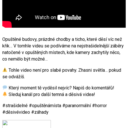
Opuštěné budovy, prázdné chodby a ticho, které děsí víc než
křik… V tomhle videu se podíváme na nejstrašidelnější záběry
natočené v opuštěných místech, kde kamery zachytily něco,
co nemělo být možné…
Tohle video není pro slabé povahy. Zhasni světla… pokud
se odvážíš.
Který moment tě vyděsil nejvíc? Napiš do komentářů!
Sleduj kanál pro další temná a děsivá videa!
#strašidelné #opuštěnámísta #paranormální #horror
#děsivévideo #záhady